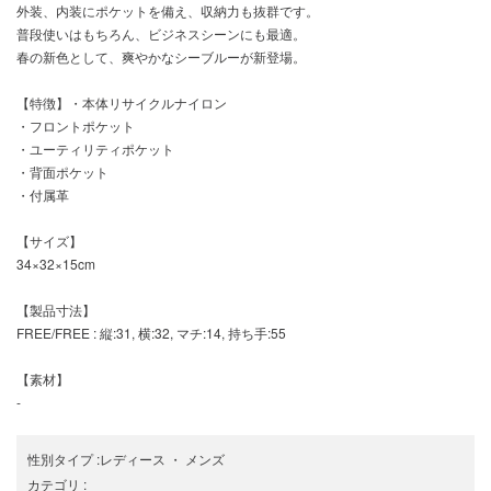
外装、内装にポケットを備え、収納力も抜群です。
普段使いはもちろん、ビジネスシーンにも最適。
春の新色として、爽やかなシーブルーが新登場。
【特徴】・本体リサイクルナイロン
・フロントポケット
・ユーティリティポケット
・背面ポケット
・付属革
【サイズ】
34×32×15cm
【製品寸法】
FREE/FREE : 縦:31, 横:32, マチ:14, 持ち手:55
【素材】
-
性別タイプ
:
レディース
・
メンズ
カテゴリ
: