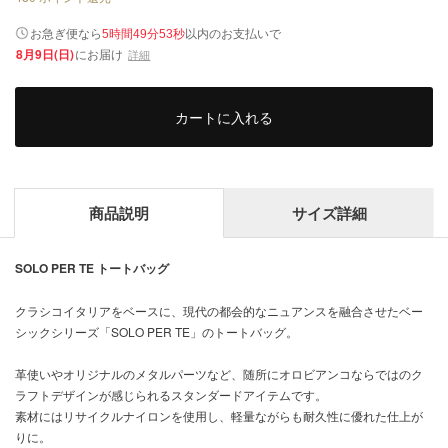
以内
お急ぎ便なら
のお支払いで
5時間49分53秒
8月9日(日)
にお届け
詳細
カートに入れる
商品説明
サイズ詳細
SOLO PER TE トートバッグ
クラシコイタリアをベースに、現代の都会的なニュアンスを融合させたベー
シックシリーズ「SOLO PER TE」のトートバッグ。
革使いやオリジナルのメタルパーツなど、随所にオロビアンコならではのク
ラフトデザインが感じられるスタンダードアイテムです。
素材にはリサイクルナイロンを使用し、軽量ながらも耐久性に優れた仕上が
りに。