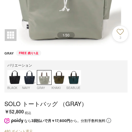
1
/
30
3
GRAY
FREE
残り1点
バリエーション
BLACK
NAVY
GRAY
KHAKI
SEABLUE
SOLO トートバッグ （GRAY）
￥52,800
税込
なら
3回払いで月々17,600円
から。分割手数料無料
480
ポイント還元