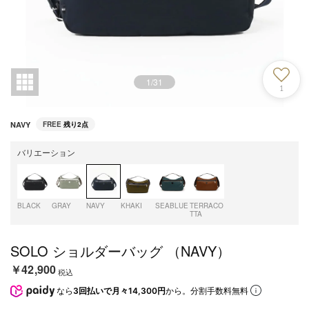
1
/
31
1
NAVY
FREE
残り2点
バリエーション
BLACK
GRAY
NAVY
KHAKI
SEABLUE
TERRACO
TTA
SOLO ショルダーバッグ （NAVY）
￥42,900
税込
なら
3回払いで月々14,300円
から。分割手数料無料