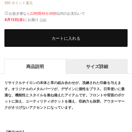
390
ポイント還元
以内
お急ぎ便なら
のお支払いで
22時間46分36秒
8月12日(水)
にお届け
詳細
カートに入れる
商品説明
サイズ詳細
リサイクルナイロンの本体と革の組み合わせが、洗練された印象を与えま
す。オリジナルのメタルパーツが、デザインに個性をプラス。日常使いに最
適な、機能性とスタイルを兼ね備えたアイテムです。フロントや背面のポケ
ットに加え、ユーティリティポケットを備え、収納力も抜群。アウターマー
クがさりげないアクセントになっています。
【製品寸法】