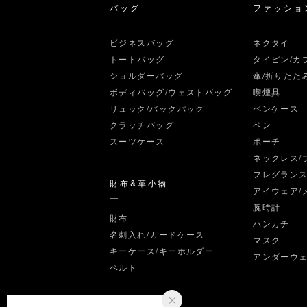
バッグ
ファッショ
ビジネスバッグ
ネクタイ
トートバッグ
タイピン/カ
ショルダーバッグ
傘/折りたた
ボディバッグ/ウェストバッグ
喫煙具
リュック/バックパック
ペンケース
クラッチバッグ
ペン
スーツケース
ポーチ
ネックレス/
フレグラン
財布&革小物
アイウェア/
腕時計
財布
ハンカチ
名刺入れ/カードケース
マスク
キーケース/キーホルダー
アンダーウ
ベルト