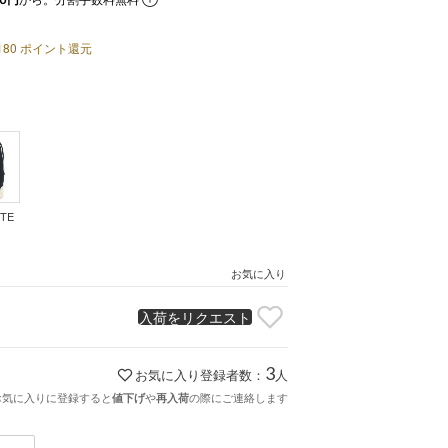
180
ポイント還元
ITE
お気に入り
入荷をリクエスト
3
お気に入り登録者数：
人
お気に入りに登録すると
や
の際にご連絡します
値下げ
再入荷