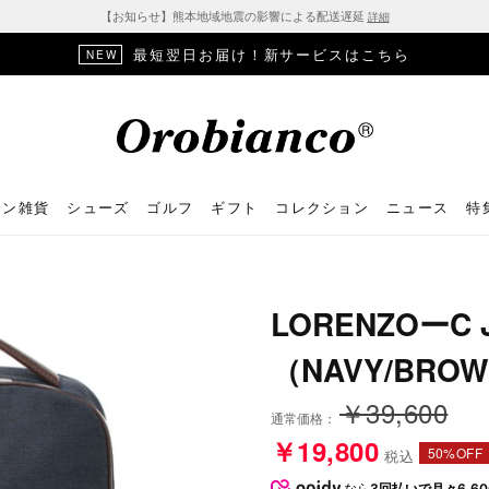
【お知らせ】熊本地域地震の影響による配送遅延
詳細
最短翌日お届け！新サービスはこちら
NEW
ョン雑貨
シューズ
ゴルフ
ギフト
コレクション
ニュース
特
LORENZOーC 
（NAVY/BRO
￥39,600
通常価格：
￥19,800
50%OFF
税込
なら
3回払いで月々6,60