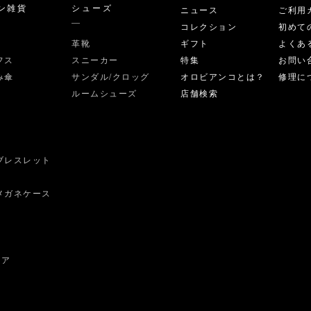
ン雑貨
シューズ
ニュース
ご利用
コレクション
初めて
革靴
ギフト
よくあ
フス
スニーカー
特集
お問い
み傘
サンダル/クロッグ
オロビアンコとは？
修理に
ルームシューズ
店舗検索
ブレスレット
ス
メガネケース
ェア