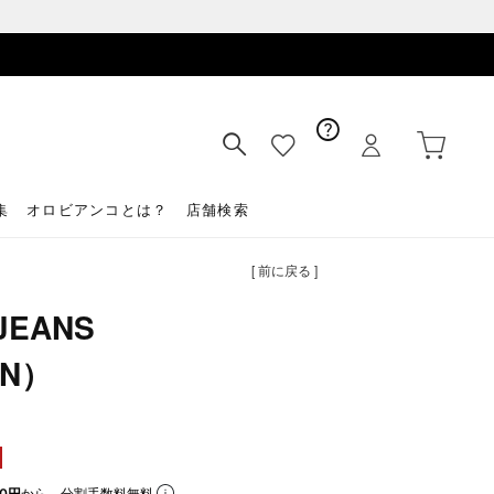
集
オロビアンコとは？
店舗検索
[ 前に戻る ]
JEANS
WN）
0円
から。分割手数料無料