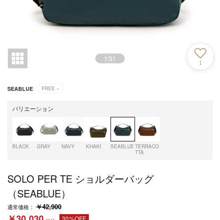
1
/
31
1
SEABLUE
FREE
×
バリエーション
BLACK
GRAY
NAVY
KHAKI
SEABLUE
TERRACO
TTA
SOLO PER TE ショルダーバッグ
（SEABLUE）
￥42,900
通常価格：
￥30,030
30%OFF