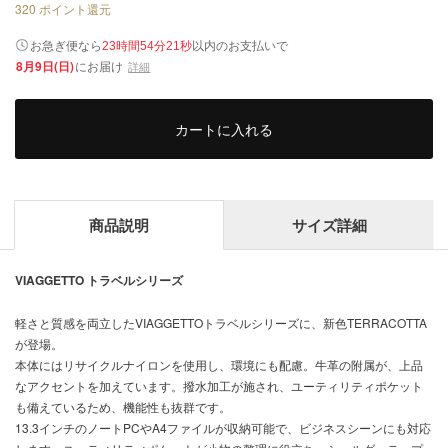
320
ポイント還元
以内
お急ぎ便なら
のお支払いで
23時間54分20秒
8月9日(日)
にお届け
詳細
カートに入れる
商品説明
サイズ詳細
VIAGGETTO トラベルシリーズ
軽さと質感を両立したVIAGGETTOトラベルシリーズに、新色TERRACOTTA
が登場。
本体にはリサイクルナイロンを使用し、環境にも配慮。牛革の附属が、上品
なアクセントを加えています。撥水加工が施され、ユーティリティポケット
も備えているため、機能性も抜群です。
13.3インチのノートPCやA4ファイルが収納可能で、ビジネスシーンにも対応