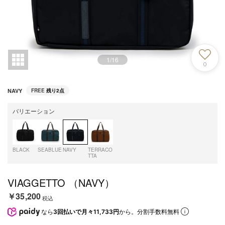
1
/
16
0
NAVY
FREE
残り2点
バリエーション
BLACK
SEABLUE
NAVY
TERRACO
TTA
VIAGGETTO （NAVY）
￥35,200
税込
なら
3回払いで月々11,733円
から。分割手数料無料