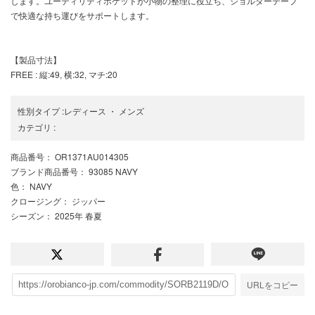
します。ユーティリティポケットが小物の整理に役立ち、ショルダーテープ
で快適な持ち運びをサポートします。
【製品寸法】
FREE : 縦:49, 横:32, マチ:20
性別タイプ
:
レディース
・
メンズ
カテゴリ
:
商品番号
： OR1371AU014305
ブランド商品番号
： 93085 NAVY
色
： NAVY
クロージング
： ジッパー
シーズン
： 2025年 春夏
URLをコピー