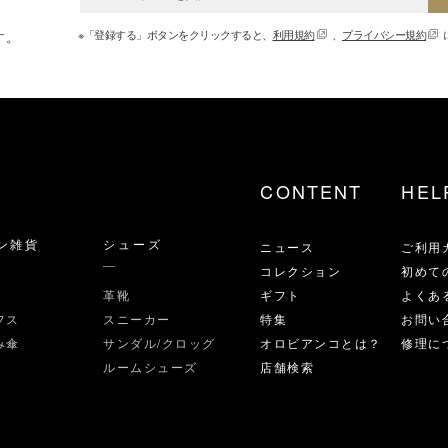
※「登録する」ボタンをクリックすると、
利用規約
、
プライバシー規約
す。
CONTENT
HEL
ン雑貨
シューズ
ニュース
ご利用
コレクション
初めて
革靴
ギフト
よくあ
フス
スニーカー
特集
お問い
み傘
サンダル/クロッグ
オロビアンコとは？
修理に
ルームシューズ
店舗検索