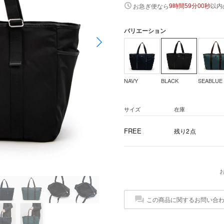
以内
お急ぎ便なら
9時間58分59秒
バリエーション
NAVY
BLACK
SEABLUE
サイズ
在庫
FREE
残り2点
この商品に関するお問い合