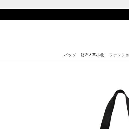
バッグ
財布&革小物
ファッシ