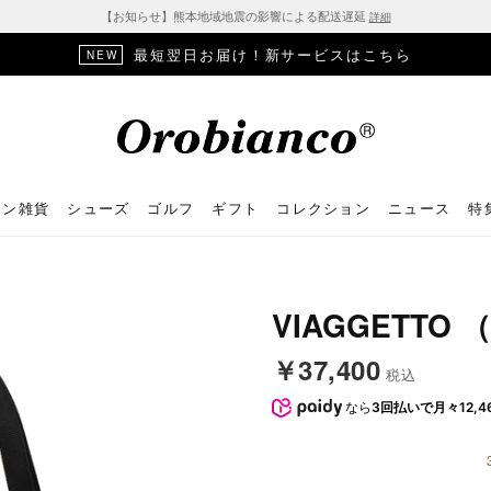
【お知らせ】熊本地域地震の影響による配送遅延
詳細
最短翌日お届け！新サービスはこちら
NEW
ョン雑貨
シューズ
ゴルフ
ギフト
コレクション
ニュース
特
VIAGGETTO 
￥37,400
税込
なら
3回払いで月々12,4