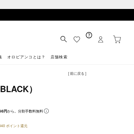
集
オロビアンコとは？
店舗検索
[ 前に戻る ]
（BLACK）
66円
から。分割手数料無料
340
ポイント還元