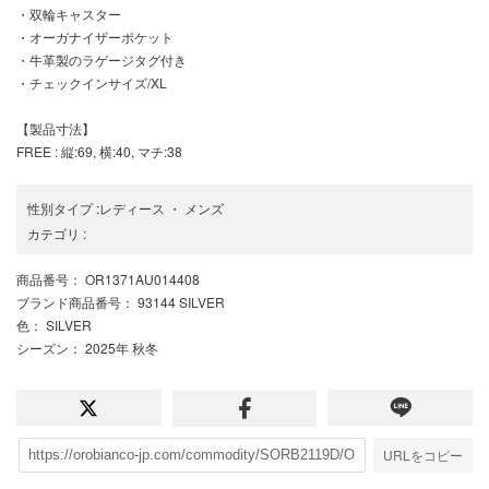
・双輪キャスター
・オーガナイザーポケット
・牛革製のラゲージタグ付き
・チェックインサイズ/XL
【製品寸法】
FREE : 縦:69, 横:40, マチ:38
性別タイプ
:
レディース
・
メンズ
カテゴリ
:
商品番号
： OR1371AU014408
ブランド商品番号
： 93144 SILVER
色
： SILVER
シーズン
： 2025年 秋冬
URLをコピー