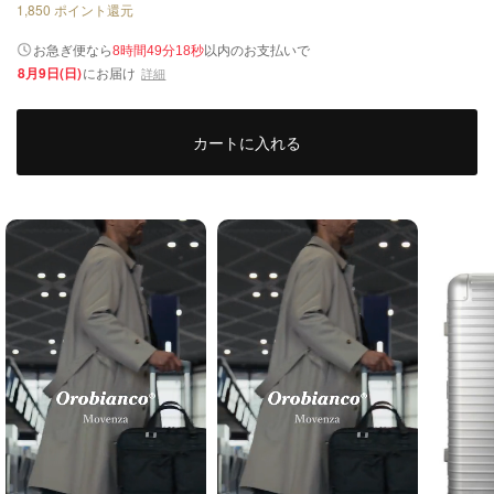
1,850
ポイント還元
以内
お急ぎ便なら
のお支払いで
8時間49分18秒
8月9日(日)
にお届け
詳細
カートに入れる