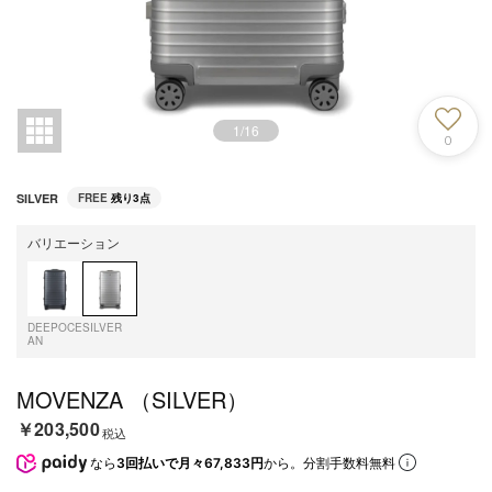
1
/
16
0
SILVER
FREE
残り3点
バリエーション
DEEPOCE
SILVER
AN
MOVENZA （SILVER）
￥203,500
税込
なら
3回払いで月々67,833円
から。分割手数料無料