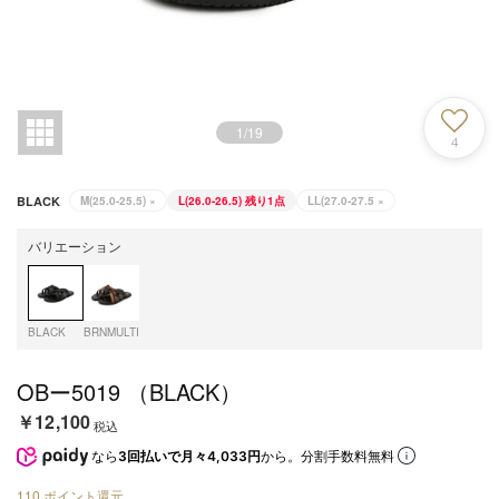
1
/
19
4
BLACK
M(25.0-25.5)
×
L(26.0-26.5)
残り1点
LL(27.0-27.5
×
バリエーション
BLACK
BRNMULTI
OBー5019 （BLACK）
￥12,100
税込
なら
3回払いで月々4,033円
から。分割手数料無料
110
ポイント還元