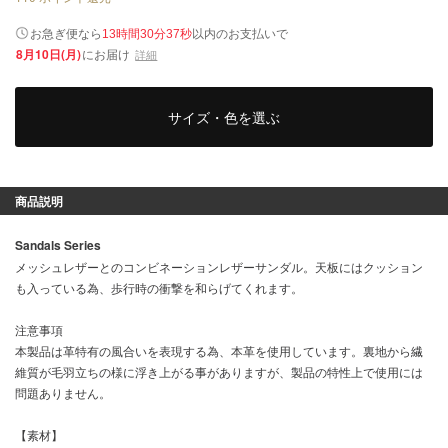
以内
お急ぎ便なら
のお支払いで
13時間30分37秒
8月10日(月)
にお届け
詳細
サイズ・色を選ぶ
商品説明
Sandals Series
メッシュレザーとのコンビネーションレザーサンダル。天板にはクッション
も入っている為、歩行時の衝撃を和らげてくれます。
注意事項
本製品は革特有の風合いを表現する為、本革を使用しています。裏地から繊
維質が毛羽立ちの様に浮き上がる事がありますが、製品の特性上で使用には
問題ありません。
【素材】