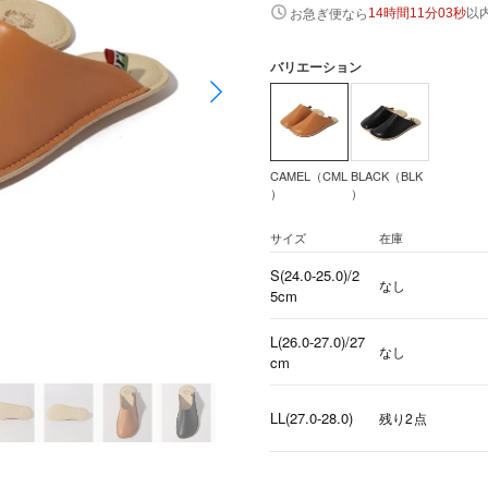
以
お急ぎ便なら
14時間11分02秒
バリエーション
CAMEL（CML
BLACK（BLK
）
）
サイズ
在庫
S(24.0-25.0)/2
なし
5cm
L(26.0-27.0)/27
なし
cm
LL(27.0-28.0)
残り2点