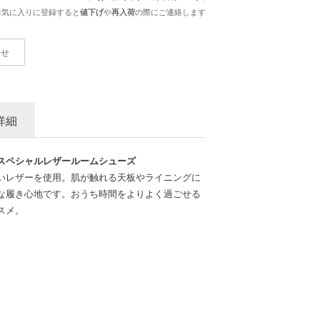
お気に入りに登録すると
や
の際にご連絡します
値下げ
再入荷
わせ
詳細
スペシャルレザールームシューズ
いレザーを使用。肌が触れる天板やライニングに
な履き心地です。おうち時間をよりよく過ごせる
スメ。