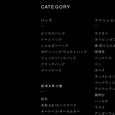
CATEGORY
バッグ
ファッショ
ビジネスバッグ
ネクタイ
トートバッグ
タイピン/カ
ショルダーバッグ
傘/折りたた
ボディバッグ/ウェストバッグ
喫煙具
リュック/バックパック
ペンケース
クラッチバッグ
ペン
スーツケース
ポーチ
ネックレス/
フレグラン
財布&革小物
アイウェア/
腕時計
財布
ハンカチ
名刺入れ/カードケース
マスク
キーケース/キーホルダー
アンダーウ