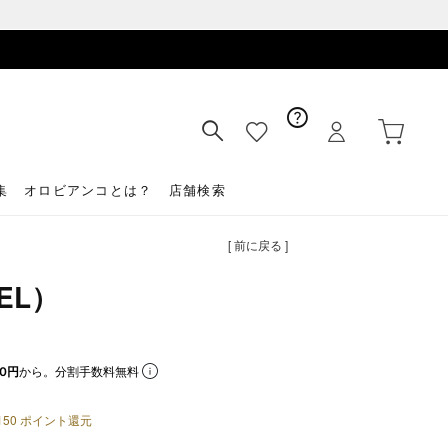
集
オロビアンコとは？
店舗検索
[ 前に戻る ]
EL）
0円
から。分割手数料無料
150
ポイント還元