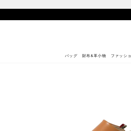
バッグ
財布&革小物
ファッシ