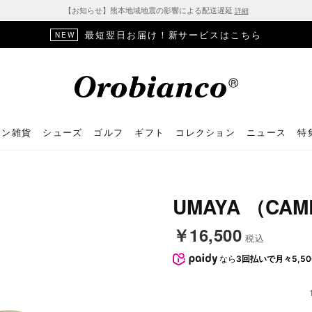
【お知らせ】熊本地域地震の影響による配送遅延
詳細
最短翌日お届け！新サービスはこちら
NEW
ョン雑貨
シューズ
ゴルフ
ギフト
コレクション
ニュース
特
UMAYA （CAM
￥16,500
税込
なら
3回払いで月々5,50