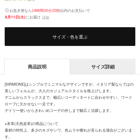
以内
お急ぎ便なら
のお支払いで
19時間30分19秒
8月11日(火)
にお届け
詳細
サイズ・色を選ぶ
商品説明
サイズ詳細
[SIRMIONE]はシンプルでミニマルなデザインですが、イタリア製ならではの
美しいフォルムが、大人のカジュアルスタイルを格上げします。
デニムからスラックスまで、幅広いコーディネートに合わせやすい、ワード
ローブに欠かせない一足です。
デイリー使いからきれいめコーデの外しまで幅広く活躍します。
※本革(天然皮革)の商品について
素材の特性上、多少のキズやシワ、色ムラや擦れが見られる場合がございま
す。