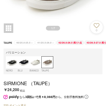
1
/
7
0
TAUPE
40/25.0-25.5
×
41/25.5-26.0
×
42/26.0-26.5
残り1点
43/26.5-27.0
残り
バリエーション
NERO
BLU
BIANCO
TAUPE
SIRMIONE （TAUPE）
￥24,200
税込
なら
3回払いで月々8,066円
から。分割手数料無料
220
ポイント還元