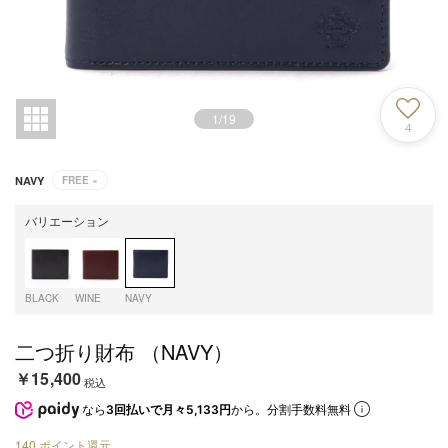
1
/
19
4
NAVY
FREE
×
バリエーション
BLACK
WINE
NAVY
二つ折り財布 （NAVY）
￥15,400
税込
なら
3回払いで月々5,133円
から。分割手数料無料
140
ポイント還元