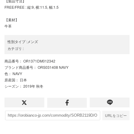
【製品寸法】
FREE/FREE : 縦:9, 横:11.5, 幅:1.5
【素材】
牛革
性別タイプ
:
メンズ
カテゴリ
:
商品番号
： OR1371DM012342
ブランド商品番号
： ORS031408 NAVY
色
： NAVY
原産国
： 日本
シーズン
： 2019年 秋冬
URLをコピー