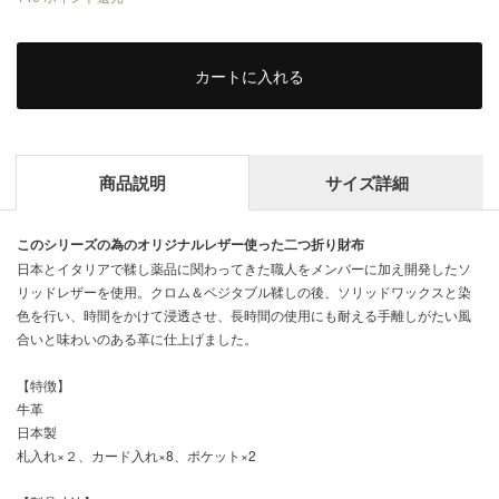
カートに入れる
商品説明
サイズ詳細
このシリーズの為のオリジナルレザー使った二つ折り財布
日本とイタリアで鞣し薬品に関わってきた職人をメンバーに加え開発したソ
リッドレザーを使用。クロム＆ベジタブル鞣しの後、ソリッドワックスと染
色を行い、時間をかけて浸透させ、長時間の使用にも耐える手離しがたい風
合いと味わいのある革に仕上げました。
【特徴】
牛革
日本製
札入れ×２、カード入れ×8、ポケット×2