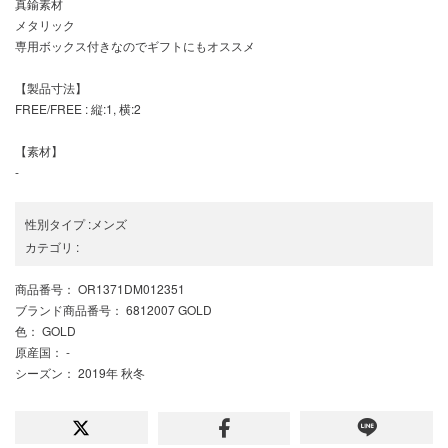
真鍮素材
メタリック
専用ボックス付きなのでギフトにもオススメ
【製品寸法】
FREE/FREE : 縦:1, 横:2
【素材】
-
性別タイプ
:
メンズ
カテゴリ
:
商品番号
： OR1371DM012351
ブランド商品番号
： 6812007 GOLD
色
： GOLD
原産国
： -
シーズン
： 2019年 秋冬