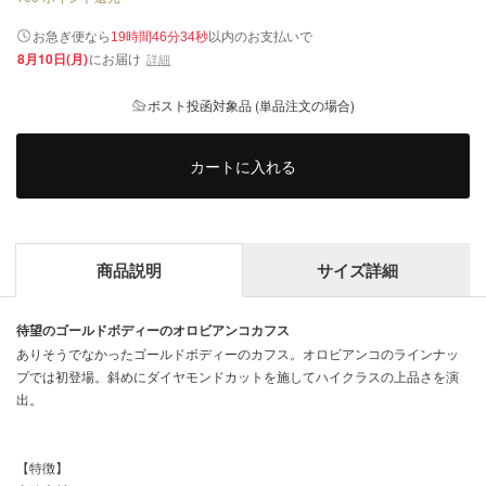
以内
お急ぎ便なら
のお支払いで
19時間46分34秒
8月10日(月)
にお届け
詳細
ポスト投函対象品 (単品注文の場合)
カートに入れる
商品説明
サイズ詳細
待望のゴールドボディーのオロビアンコカフス
ありそうでなかったゴールドボディーのカフス。オロビアンコのラインナッ
プでは初登場。斜めにダイヤモンドカットを施してハイクラスの上品さを演
出。
【特徴】