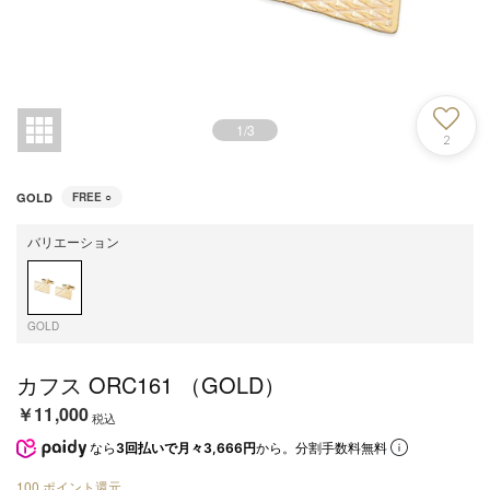
1
/
3
2
GOLD
FREE
○
バリエーション
GOLD
カフス ORC161 （GOLD）
￥11,000
税込
なら
3回払いで月々3,666円
から。分割手数料無料
100
ポイント還元