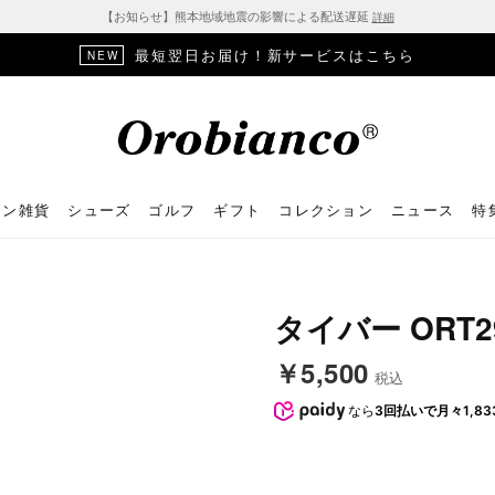
【お知らせ】熊本地域地震の影響による配送遅延
詳細
最短翌日お届け！新サービスはこちら
NEW
ョン雑貨
シューズ
ゴルフ
ギフト
コレクション
ニュース
特
タイバー ORT29
￥5,500
税込
なら
3回払いで月々1,83