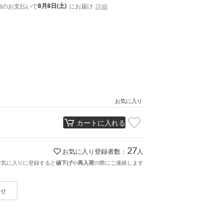
内
8月8日(土)
のお支払いで
にお届け
詳細
お気に入り
カートに入れる
27
お気に入り登録者数：
人
お気に入りに登録すると
や
の際にご連絡します
値下げ
再入荷
わせ