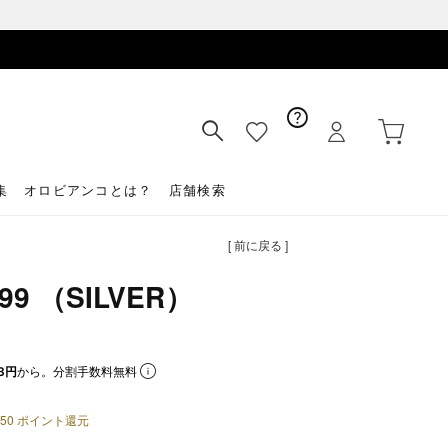
集
オロビアンコとは？
店舗検索
[ 前に戻る ]
9 （SILVER）
3円
から。分割手数料無料
50
ポイント還元