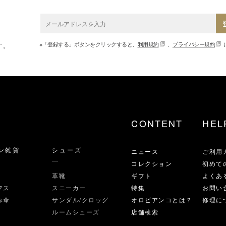
※「登録する」ボタンをクリックすると、
利用規約
、
プライバシー規約
す。
CONTENT
HEL
ン雑貨
シューズ
ニュース
ご利用
コレクション
初めて
革靴
ギフト
よくあ
フス
スニーカー
特集
お問い
み傘
サンダル/クロッグ
オロビアンコとは？
修理に
ルームシューズ
店舗検索