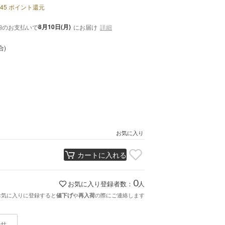
45
ポイント還元
内
8月10日(月)
のお支払いで
にお届け
詳細
合)
お気に入り
カートに入れる
0
お気に入り登録者数：
人
お気に入りに登録すると
や
の際にご連絡します
値下げ
再入荷
わせ