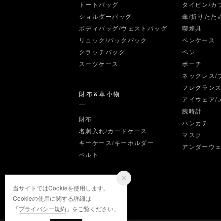
トートバッグ
タイピン/カ
ショルダーバッグ
傘/折りたた
ボディバッグ/ウェストバッグ
喫煙具
リュック/バックパック
ペンケース
クラッチバッグ
ペン
スーツケース
ポーチ
ネックレス/
フレグラン
財布&革小物
アイウェア/
腕時計
財布
ハンカチ
名刺入れ/カードケース
マスク
キーケース/キーホルダー
アンダーウ
ベルト
当サイトではCookieを使用します。
Cookieの使用に関する詳細は
「
プライバシー規約
」をご覧ください。