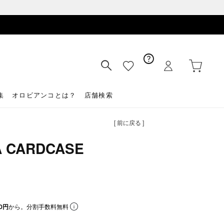
集
オロビアンコとは？
店舗検索
[ 前に戻る ]
A CARDCASE
0円
から。分割手数料無料