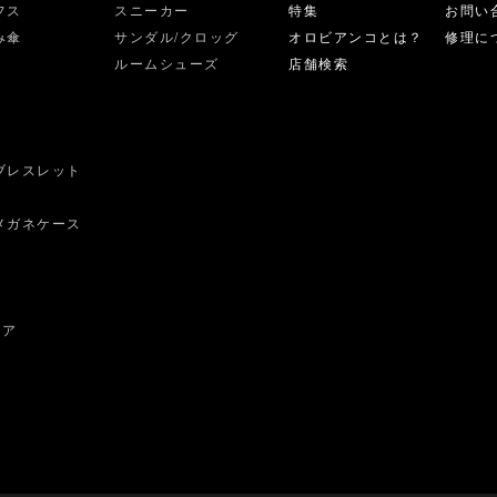
フス
スニーカー
特集
お問い
み傘
サンダル/クロッグ
オロビアンコとは？
修理に
ルームシューズ
店舗検索
ブレスレット
ス
メガネケース
ェア