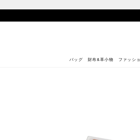
バッグ
財布&革小物
ファッシ