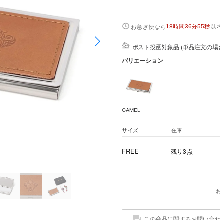
以
お急ぎ便なら
18時間36分54秒
ポスト投函対象品 (単品注文の場
バリエーション
CAMEL
サイズ
在庫
FREE
残り3点
この商品に関するお問い合