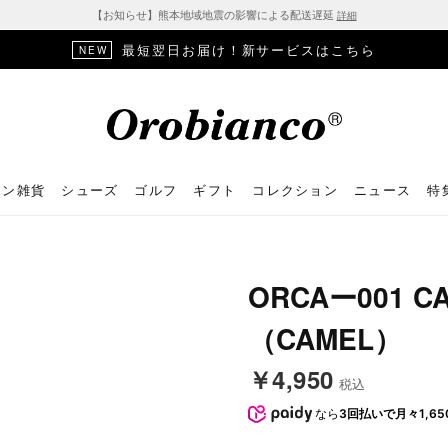
【お知らせ】熊本地域地震の影響による配送遅延
詳細
最短翌日お届け！新サービスはこちら
NEW
ョン雑貨
シューズ
ゴルフ
ギフト
コレクション
ニュース
特
ORCAー001 C
（CAMEL）
￥4,950
税込
なら
3回払いで月々1,65