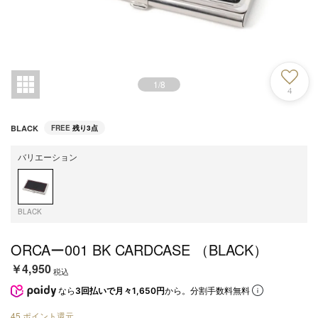
1
/
8
4
BLACK
FREE
残り3点
バリエーション
BLACK
ORCAー001 BK CARDCASE （BLACK）
￥4,950
税込
なら
3回払いで月々1,650円
から。分割手数料無料
45
ポイント還元