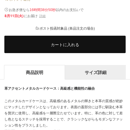
以内
お急ぎ便なら
のお支払いで
16時間38分49秒
8月11日(火)
にお届け
詳細
ポスト投函対象品 (単品注文の場合)
カートに入れる
商品説明
サイズ詳細
革アクセントメタルカードケース：高級感と機能性の融合
このメタルカードケースは、高級感のあるメタルの輝きと本革の質感が絶妙
にマッチしたデザインとなっております。表面の蓋部分には手に馴染む本革
を贅沢に使用し、高級感を一層際立たせています。特に、革の色に対して差
し色となるステッチを採用することで、クラシックながらもモダンなファッ
ション性をプラスしました。