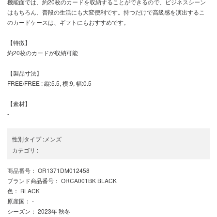
機能面では、約20枚のカードを収納することができるので、ビジネスシーン
はもちろん、普段の生活にも大変便利です。持つだけで高級感を演出するこ
のカードケースは、ギフトにもおすすめです。
【特徴】
約20枚のカードが収納可能
【製品寸法】
FREE/FREE : 縦:5.5, 横:9, 幅:0.5
【素材】
-
性別タイプ
:
メンズ
カテゴリ
:
商品番号
： OR1371DM012458
ブランド商品番号
： ORCA001BK BLACK
色
： BLACK
原産国
： -
シーズン
： 2023年 秋冬