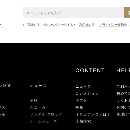
※「登録する」ボタンをクリックすると、
利用規約
、
プライバシー規約
す。
CONTENT
HEL
ン雑貨
シューズ
ニュース
ご利用
コレクション
初めて
革靴
ギフト
よくあ
フス
スニーカー
特集
お問い
み傘
サンダル/クロッグ
オロビアンコとは？
修理に
ルームシューズ
店舗検索