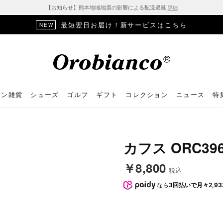
【お知らせ】熊本地域地震の影響による配送遅延
詳細
最短翌日お届け！新サービスはこちら
NEW
ョン雑貨
シューズ
ゴルフ
ギフト
コレクション
ニュース
特
カフス ORC396
￥8,800
税込
なら
3回払いで月々2,93