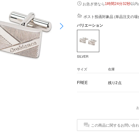
以内
お急ぎ便なら
1時間24分32秒
ポスト投函対象品 (単品注文の場
バリエーション
SILVER
サイズ
在庫
FREE
残り2点
この商品に関するお問い合