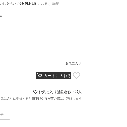
8月9日(日)
のお支払いで
にお届け
詳細
合)
お気に入り
カートに入れる
3
お気に入り登録者数：
人
お気に入りに登録すると
や
の際にご連絡します
値下げ
再入荷
わせ