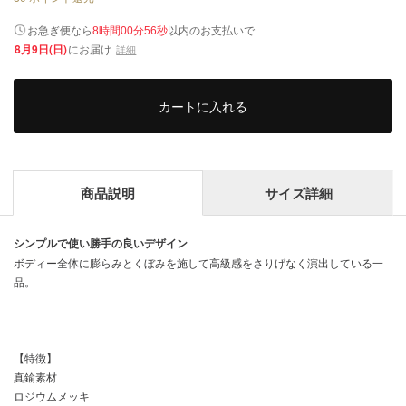
以内
お急ぎ便なら
のお支払いで
8時間00分56秒
8月9日(日)
にお届け
詳細
カートに入れる
商品説明
サイズ詳細
シンプルで使い勝手の良いデザイン
ボディー全体に膨らみとくぼみを施して高級感をさりげなく演出している一
品。
【特徴】
真鍮素材
ロジウムメッキ