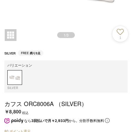
1
/
3
1
SILVER
FREE
残り2点
バリエーション
SILVER
カフス ORC8006A （SILVER）
￥8,800
税込
なら
3回払いで月々2,933円
から。分割手数料無料
80
ポイント還元