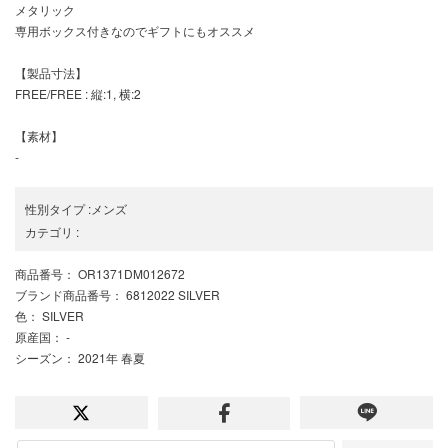
メタリック
専用ボックス付きなのでギフトにもオススメ
【製品寸法】
FREE/FREE : 縦:1, 横:2
【素材】
-
性別タイプ
:
メンズ
カテゴリ
:
商品番号
： OR1371DM012672
ブランド商品番号
： 6812022 SILVER
色
： SILVER
原産国
： -
シーズン
： 2021年 春夏