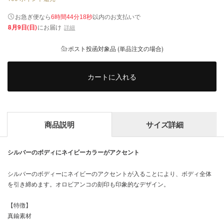
以内
お急ぎ便なら
のお支払いで
6時間44分18秒
8月9日(日)
にお届け
詳細
ポスト投函対象品 (単品注文の場合)
カートに入れる
商品説明
サイズ詳細
シルバーのボディにネイビーカラーがアクセント
シルバーのボディーにネイビーのアクセントが入ることにより、ボディ全体
を引き締めます。オロビアンコの刻印も印象的なデザイン。
【特徴】
真鍮素材