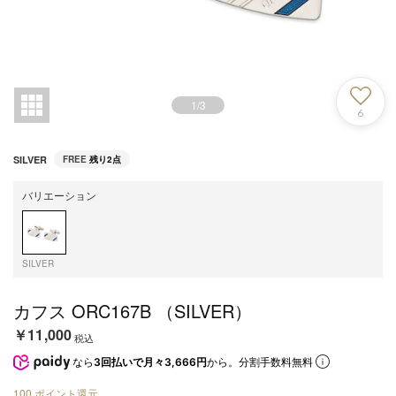
1
/
3
6
SILVER
FREE
残り2点
バリエーション
SILVER
カフス ORC167B （SILVER）
￥11,000
税込
なら
3回払いで月々3,666円
から。分割手数料無料
100
ポイント還元