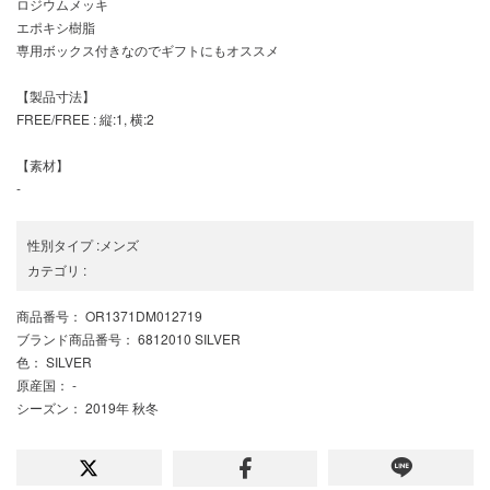
ロジウムメッキ
エポキシ樹脂
専用ボックス付きなのでギフトにもオススメ
【製品寸法】
FREE/FREE : 縦:1, 横:2
【素材】
-
性別タイプ
:
メンズ
カテゴリ
:
商品番号
： OR1371DM012719
ブランド商品番号
： 6812010 SILVER
色
： SILVER
原産国
： -
シーズン
： 2019年 秋冬