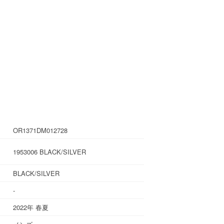
OR1371DM012728
1953006 BLACK/SILVER
BLACK/SILVER
-
2022年 春夏