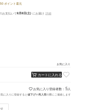
50
ポイント還元
8月8日(土)
のお支払いで
にお届け
詳細
お気に入り
カートに入れる
5
お気に入り登録者数：
人
お気に入りに登録すると
や
の際にご連絡します
値下げ
再入荷
わせ