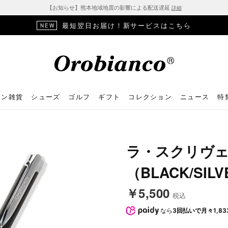
【お知らせ】熊本地域地震の影響による配送遅延
詳細
最短翌日お届け！新サービスはこちら
NEW
ョン雑貨
シューズ
ゴルフ
ギフト
コレクション
ニュース
特
ラ・スクリヴェ
（BLACK/SIL
￥5,500
税込
なら
3回払いで月々1,83