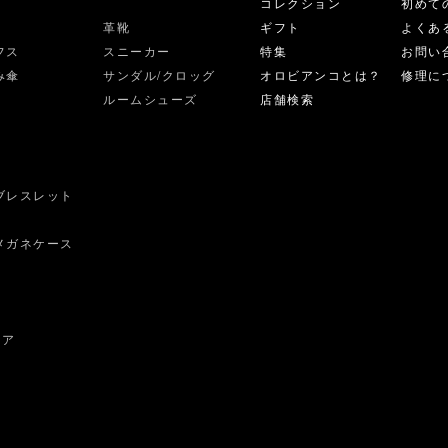
コレクション
初めて
革靴
ギフト
よくあ
フス
スニーカー
特集
お問い
み傘
サンダル/クロッグ
オロビアンコとは？
修理に
ルームシューズ
店舗検索
ブレスレット
ス
メガネケース
ェア