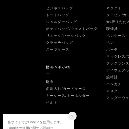
ビジネスバッグ
ネクタイ
トートバッグ
タイピン/カ
ショルダーバッグ
傘/折りたた
ボディバッグ/ウェストバッグ
喫煙具
リュック/バックパック
ペンケース
クラッチバッグ
ペン
スーツケース
ポーチ
ネックレス/
フレグラン
財布&革小物
アイウェア/
腕時計
財布
ハンカチ
名刺入れ/カードケース
マスク
キーケース/キーホルダー
アンダーウ
ベルト
当サイトではCookieを使用します。
Cookieの使用に関する詳細は