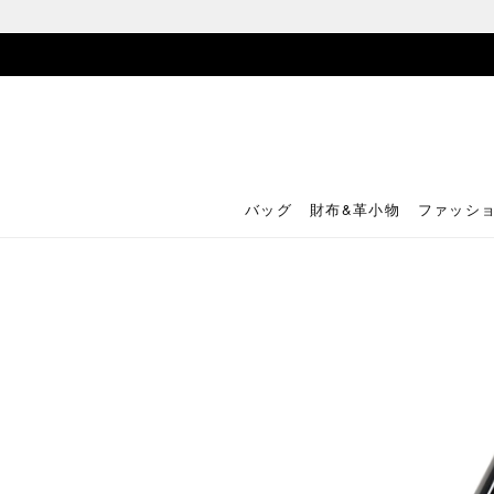
バッグ
財布&革小物
ファッシ