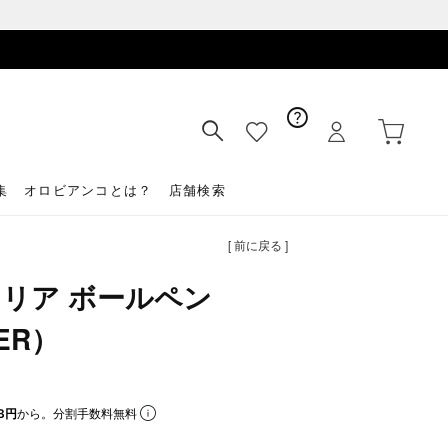
集
オロビアンコとは？
店舗検索
[ 前に戻る ]
リア ボールペン
VER）
3円
から。分割手数料無料