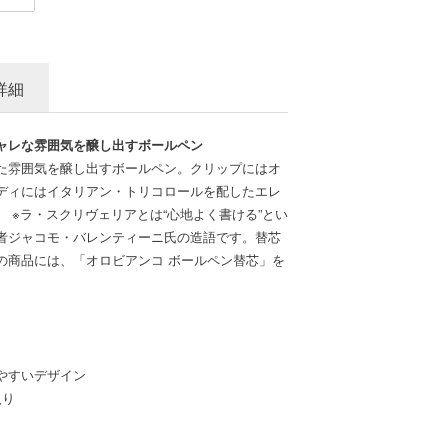
詳細
ャレな雰囲気を醸し出すボールペン
た雰囲気を醸し出すボールペン。クリップにはオ
ディにはイタリアン・トリコロールを配したエレ
 ※ラ・スクリヴェリアとは“心地よく書ける”とい
者ジャコモ・バレンティーニ氏の造語です。替芯
の商品には、「オロビアンコ ボールペン替芯」を
やすいデザイン
入り