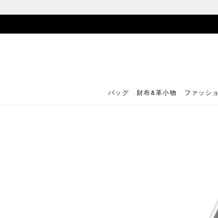
バッグ
財布&革小物
ファッシ