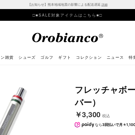
【お知らせ】熊本地域地震の影響による配送遅延
詳細
□■SALE対象アイテムはこちら■□
ョン雑貨
シューズ
ゴルフ
ギフト
コレクション
ニュース
特
フレッチャボー
バー）
￥3,300
税込
なら
3回払いで月々1,10