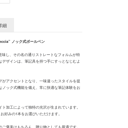
詳細
ccia” ノック式ボールペン
矢」を意味し、その名の通りストレートなフォルムが特
なデザインは、筆記具を持つ手にすっとなじむよ
グがアクセントとなり、一味違ったスタイルを提
なノック式機能を備え、常に快適な筆記体験をお
イト加工によって独特の光沢が生まれています。
、お好みの1本をお選びいただけます。
のご褒美はもちろん、贈り物としても最適です。