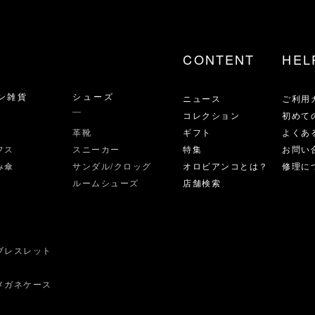
CONTENT
HEL
ン雑貨
シューズ
ニュース
ご利用
コレクション
初めて
革靴
ギフト
よくあ
フス
スニーカー
特集
お問い
み傘
サンダル/クロッグ
オロビアンコとは？
修理に
ルームシューズ
店舗検索
ブレスレット
ス
メガネケース