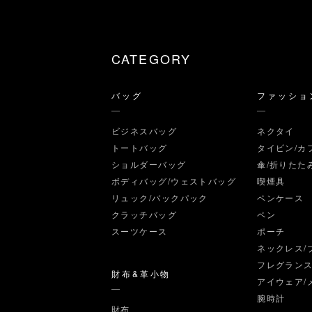
CATEGORY
バッグ
ファッショ
ビジネスバッグ
ネクタイ
トートバッグ
タイピン/カ
ショルダーバッグ
傘/折りたた
ボディバッグ/ウェストバッグ
喫煙具
リュック/バックパック
ペンケース
クラッチバッグ
ペン
スーツケース
ポーチ
ネックレス/
フレグラン
財布&革小物
アイウェア/
腕時計
財布