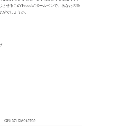
せるこの”Freccia”ボールペンで、あなたの筆
かがでしょうか。
げ
OR1371DM012792