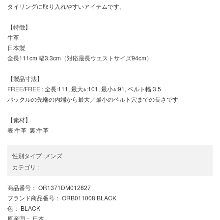
タイリングに取り入れやすいアイテムです。
【特徴】
牛革
日本製
全長111cm 幅3.3cm（対応最長ウエストサイズ94cm）
【製品寸法】
FREE/FREE : 全長:111, 最大※:101, 最小※:91, ベルト幅:3.5
バックルの先端の内端から最大／最小のベルト穴までの長さです
【素材】
表:牛革 裏:牛革
性別タイプ
:
メンズ
カテゴリ
:
商品番号
： OR1371DM012827
ブランド商品番号
： ORB011008 BLACK
色
： BLACK
原産国
： 日本