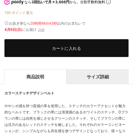
なら
3回払いで月々3,666円
から。分割手数料無料
100
ポイント還元
以内
お急ぎ便なら
のお支払いで
20時間48分43秒
8月9日(日)
にお届け
詳細
カートに入れる
商品説明
サイズ詳細
カラーステッチデザインベルト
ややシボ感を持つ質感の革を使用した、ステッチのカラーアクセントが魅力
的なベルトです。ブラックの帯には清潔感のあるホワイトのステッチ、Dブラ
ウンの帯には自然を感じさせるグリーンのステッチ、そしてブラウンの帯に
は活力のあるレッドのステッチを施しました。それぞれのカラーコンビネー
ションが、シンプルながらも存在感を放つデザインとなっており、様々なス