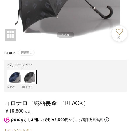
1
/
13
8
BLACK
FREE
×
バリエーション
NAVY
BLACK
コロナロゴ総柄長傘 （BLACK）
￥16,500
税込
なら
3回払いで月々5,500円
から。分割手数料無料
150
ポイント還元