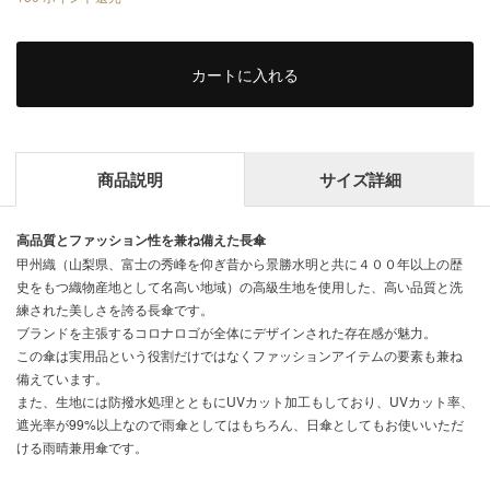
カートに入れる
商品説明
サイズ詳細
高品質とファッション性を兼ね備えた長傘
甲州織（山梨県、富士の秀峰を仰ぎ昔から景勝水明と共に４００年以上の歴
史をもつ織物産地として名高い地域）の高級生地を使用した、高い品質と洗
練された美しさを誇る長傘です。
ブランドを主張するコロナロゴが全体にデザインされた存在感が魅力。
この傘は実用品という役割だけではなくファッションアイテムの要素も兼ね
備えています。
また、生地には防撥水処理とともにUVカット加工もしており、UVカット率、
遮光率が99%以上なので雨傘としてはもちろん、日傘としてもお使いいただ
ける雨晴兼用傘です。