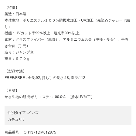
【特徴】
製造：日本製
本体生地：ポリエステル１００％防撥水加工・UV加工（先染めジャカード織
り）
機能：UVカット率99%以上、遮光率99%以上
素材：グラスファイバー（親骨）、アルミニウム合金（中棒・受骨）、手巻
き合皮（手元）
造り：ジャンプ傘
重量：５７０ｇ
【製品寸法】
FREE/FREE : 全長:92, 持ち手の長さ:18, 直径:112
【素材】
かさ生地の組成:ポリエステル100.0% （撥水UV加工）
性別タイプ
:
メンズ
カテゴリ
:
商品番号
： OR1371DM012875