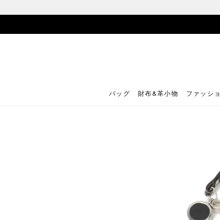
バッグ
財布&革小物
ファッシ