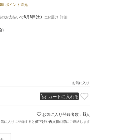
85
ポイント還元
内
8月8日(土)
のお支払いで
にお届け
詳細
合)
お気に入り
カートに入れる
8
お気に入り登録者数：
人
お気に入りに登録すると
や
の際にご連絡します
値下げ
再入荷
わせ