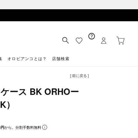
集
オロビアンコとは？
店舗検索
[ 前に戻る ]
ース BK ORHOー
CK）
6円
から。分割手数料無料