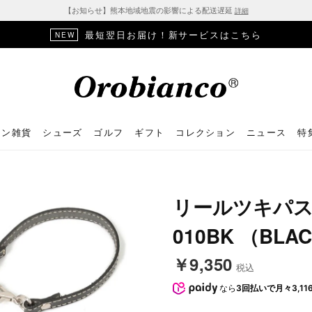
【お知らせ】熊本地域地震の影響による配送遅延
詳細
最短翌日お届け！新サービスはこちら
NEW
ョン雑貨
シューズ
ゴルフ
ギフト
コレクション
ニュース
特
リールツキパスケ
010BK （BLA
￥9,350
税込
なら
3回払いで月々3,11