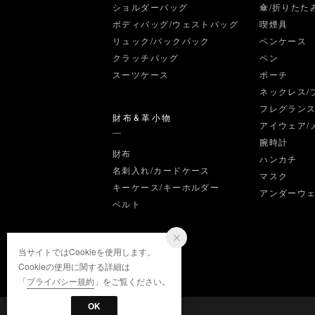
ショルダーバッグ
傘/折りたた
ボディバッグ/ウェストバッグ
喫煙具
リュック/バックパック
ペンケース
クラッチバッグ
ペン
スーツケース
ポーチ
ネックレス/
フレグラン
財布&革小物
アイウェア/
腕時計
財布
ハンカチ
名刺入れ/カードケース
マスク
キーケース/キーホルダー
アンダーウ
ベルト
当サイトではCookieを使用します。
Cookieの使用に関する詳細は
「
プライバシー規約
」をご覧ください。
OK