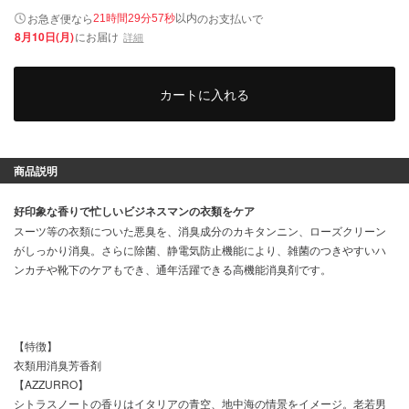
以内
お急ぎ便なら
のお支払いで
21時間29分57秒
8月10日(月)
にお届け
詳細
カートに入れる
商品説明
好印象な香りで忙しいビジネスマンの衣類をケア
スーツ等の衣類についた悪臭を、消臭成分のカキタンニン、ローズクリーン
がしっかり消臭。さらに除菌、静電気防止機能により、雑菌のつきやすいハ
ンカチや靴下のケアもでき、通年活躍できる高機能消臭剤です。
【特徴】
衣類用消臭芳香剤
【AZZURRO】
シトラスノートの香りはイタリアの青空、地中海の情景をイメージ。老若男