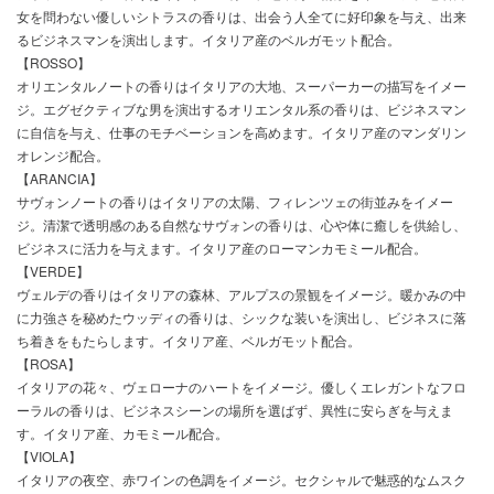
女を問わない優しいシトラスの香りは、出会う人全てに好印象を与え、出来
るビジネスマンを演出します。イタリア産のベルガモット配合。
【ROSSO】
オリエンタルノートの香りはイタリアの大地、スーパーカーの描写をイメー
ジ。エグゼクティブな男を演出するオリエンタル系の香りは、ビジネスマン
に自信を与え、仕事のモチベーションを高めます。イタリア産のマンダリン
オレンジ配合。
【ARANCIA】
サヴォンノートの香りはイタリアの太陽、フィレンツェの街並みをイメー
ジ。清潔で透明感のある自然なサヴォンの香りは、心や体に癒しを供給し、
ビジネスに活力を与えます。イタリア産のローマンカモミール配合。
【VERDE】
ヴェルデの香りはイタリアの森林、アルプスの景観をイメージ。暖かみの中
に力強さを秘めたウッディの香りは、シックな装いを演出し、ビジネスに落
ち着きをもたらします。イタリア産、ベルガモット配合。
【ROSA】
イタリアの花々、ヴェローナのハートをイメージ。優しくエレガントなフロ
ーラルの香りは、ビジネスシーンの場所を選ばず、異性に安らぎを与えま
す。イタリア産、カモミール配合。
【VIOLA】
イタリアの夜空、赤ワインの色調をイメージ。セクシャルで魅惑的なムスク