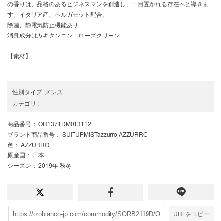
の香りは、品格のあるビジネスマンを創造し、一目置かれる存在へと導きま
す。イタリア産、ベルガモット配合。
除菌、静電気防止機能あり
消臭成分はカキタンニン、ローズクリーン
【素材】
-
性別タイプ
:
メンズ
カテゴリ
:
商品番号
： OR1371DM013112
ブランド商品番号
： SUITUPMISTazzurro AZZURRO
色
： AZZURRO
原産国
： 日本
シーズン
： 2019年 秋冬
URLをコピー