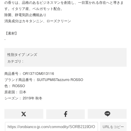
の香りは、品格のあるビジネスマンを創造し、一目置かれる存在へと導きま
す。イタリア産、ベルガモット配合。
除菌、静電気防止機能あり
消臭成分はカキタンニン、ローズクリーン
【素材】
-
性別タイプ
:
メンズ
カテゴリ
:
商品番号
： OR1371DM013116
ブランド商品番号
： SUITUPMISTazzurro ROSSO
色
： ROSSO
原産国
： 日本
シーズン
： 2019年 秋冬
URLをコピー