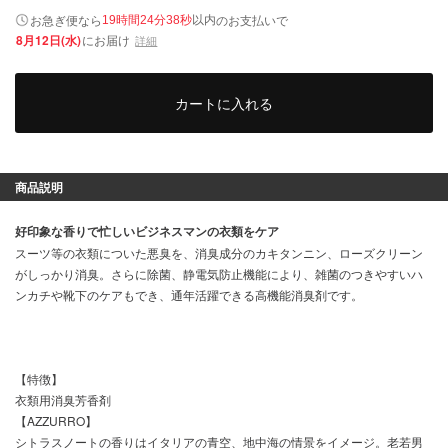
以内
お急ぎ便なら
のお支払いで
19時間24分37秒
8月12日(水)
にお届け
詳細
カートに入れる
商品説明
好印象な香りで忙しいビジネスマンの衣類をケア
スーツ等の衣類についた悪臭を、消臭成分のカキタンニン、ローズクリーン
がしっかり消臭。さらに除菌、静電気防止機能により、雑菌のつきやすいハ
ンカチや靴下のケアもでき、通年活躍できる高機能消臭剤です。
【特徴】
衣類用消臭芳香剤
【AZZURRO】
シトラスノートの香りはイタリアの青空、地中海の情景をイメージ。老若男