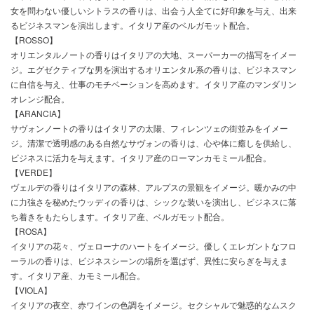
女を問わない優しいシトラスの香りは、出会う人全てに好印象を与え、出来
るビジネスマンを演出します。イタリア産のベルガモット配合。
【ROSSO】
オリエンタルノートの香りはイタリアの大地、スーパーカーの描写をイメー
ジ。エグゼクティブな男を演出するオリエンタル系の香りは、ビジネスマン
に自信を与え、仕事のモチベーションを高めます。イタリア産のマンダリン
オレンジ配合。
【ARANCIA】
サヴォンノートの香りはイタリアの太陽、フィレンツェの街並みをイメー
ジ。清潔で透明感のある自然なサヴォンの香りは、心や体に癒しを供給し、
ビジネスに活力を与えます。イタリア産のローマンカモミール配合。
【VERDE】
ヴェルデの香りはイタリアの森林、アルプスの景観をイメージ。暖かみの中
に力強さを秘めたウッディの香りは、シックな装いを演出し、ビジネスに落
ち着きをもたらします。イタリア産、ベルガモット配合。
【ROSA】
イタリアの花々、ヴェローナのハートをイメージ。優しくエレガントなフロ
ーラルの香りは、ビジネスシーンの場所を選ばず、異性に安らぎを与えま
す。イタリア産、カモミール配合。
【VIOLA】
イタリアの夜空、赤ワインの色調をイメージ。セクシャルで魅惑的なムスク