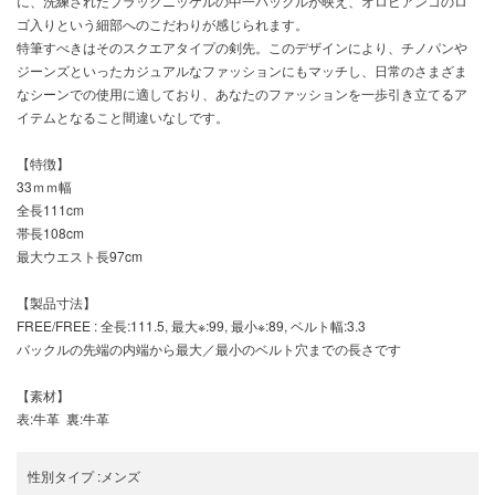
に、洗練されたブラックニッケルの中一バックルが映え、オロビアンコのロ
ゴ入りという細部へのこだわりが感じられます。
特筆すべきはそのスクエアタイプの剣先。このデザインにより、チノパンや
ジーンズといったカジュアルなファッションにもマッチし、日常のさまざま
なシーンでの使用に適しており、あなたのファッションを一歩引き立てるア
イテムとなること間違いなしです。
【特徴】
33ｍｍ幅
全長111cm
帯長108cm
最大ウエスト長97cm
【製品寸法】
FREE/FREE : 全長:111.5, 最大※:99, 最小※:89, ベルト幅:3.3
バックルの先端の内端から最大／最小のベルト穴までの長さです
【素材】
表:牛革 裏:牛革
性別タイプ
:
メンズ