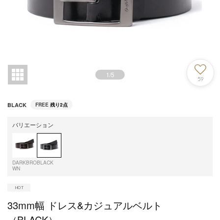
1
/
5
59
BLACK
FREE
残り2点
バリエーション
DARKBRO
BLACK
WN
33mm幅 ドレス&カジュアルベルト
（BLACK）