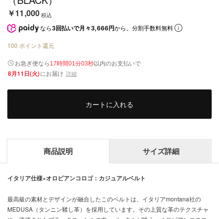
￥11,000
税込
なら
3回払いで月々3,666円
から。分割手数料無料
100
ポイント還元
以内
お急ぎ便なら
のお支払いで
17時間01分03秒
8月11日(火)
にお届け
詳細
カートに入れる
商品説明
サイズ詳細
イタリア仕様×オロビアンコロゴ：カジュアルベルト
最高級の素材とデザインが融合したこのベルトは、イタリアmontana社の
MEDUSA（タンニン鞣し革）を採用しています。その上質な革のテクスチャ