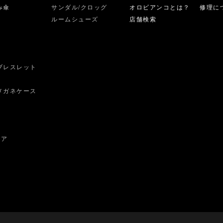
み傘
サンダル/クロッグ
オロビアンコとは？
修理に
ルームシューズ
店舗検索
ブレスレット
ス
メガネケース
ェア