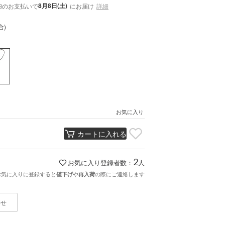
内
8月8日(土)
のお支払いで
にお届け
詳細
合)
お気に入り
カートに入れる
2
お気に入り登録者数：
人
お気に入りに登録すると
や
の際にご連絡します
値下げ
再入荷
わせ