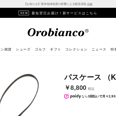
【お知らせ】熊本地域地震の影響による配送遅延
詳細
最短翌日お届け！新サービスはこちら
NEW
ョン雑貨
シューズ
ゴルフ
ギフト
コレクション
ニュース
特
パスケース （K
￥8,800
税込
なら
3回払いで月々2,93