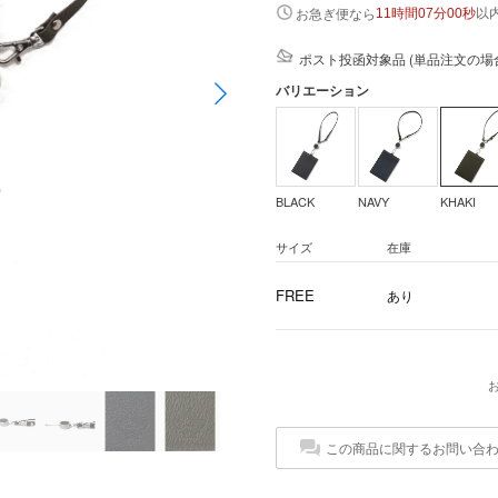
以
お急ぎ便なら
11時間07分00秒
ポスト投函対象品 (単品注文の場
バリエーション
BLACK
NAVY
KHAKI
サイズ
在庫
FREE
あり
この商品に関するお問い合