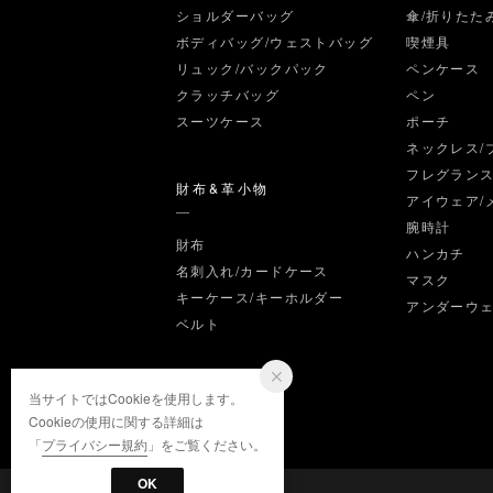
ショルダーバッグ
傘/折りたた
ボディバッグ/ウェストバッグ
喫煙具
リュック/バックパック
ペンケース
クラッチバッグ
ペン
スーツケース
ポーチ
ネックレス/
フレグラン
財布&革小物
アイウェア/
腕時計
財布
ハンカチ
名刺入れ/カードケース
マスク
キーケース/キーホルダー
アンダーウ
ベルト
当サイトではCookieを使用します。
Cookieの使用に関する詳細は
「
プライバシー規約
」をご覧ください。
OK