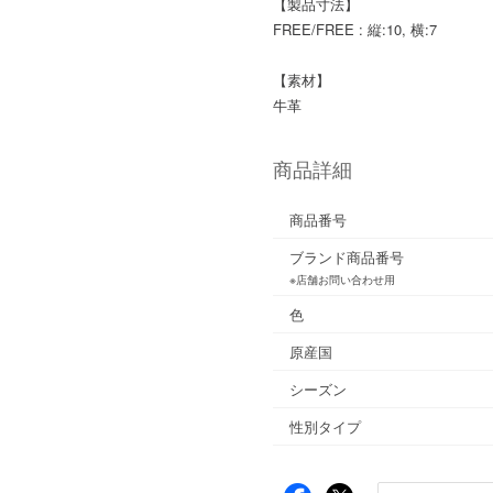
【製品寸法】
FREE/FREE : 縦:10, 横:7
【素材】
牛革
商品詳細
商品番号
ブランド商品番号
※店舗お問い合わせ用
色
原産国
シーズン
性別タイプ