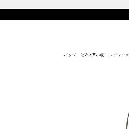
バッグ
財布&革小物
ファッシ