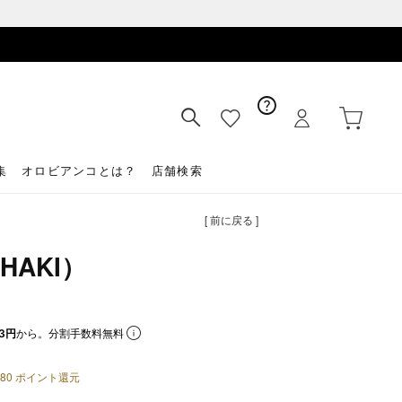
集
オロビアンコとは？
店舗検索
[ 前に戻る ]
HAKI）
3円
から。分割手数料無料
80
ポイント還元