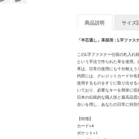
商品説明
サイズ
「半芯通し」革採用：L字ファス
このL字ファスナー仕様の札入れ
という手法で作られた革を使用。
革は、日常の使用にも十分耐えう
内部には、クレジットカードや名
使用するものをすぐに取り出せるポ
いており、必要なキーを簡単に収
日本の伝統的な職人技と最高品質
合いを増し、あなたの日常に特別
【特徴】
カード×4
ポケット×1