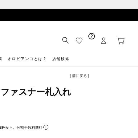
集
オロビアンコとは？
店舗検索
[ 前に戻る ]
ンドファスナー札入れ
3円
から。分割手数料無料