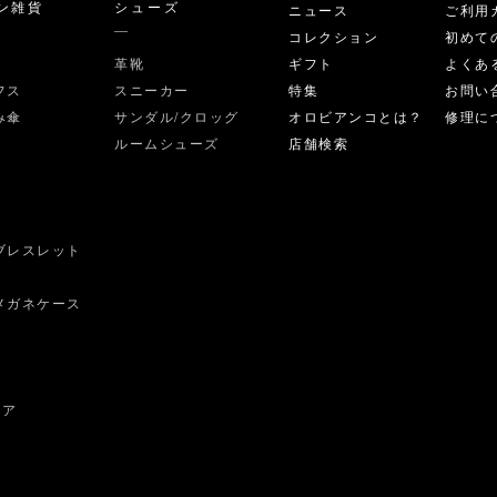
ン雑貨
シューズ
ニュース
ご利用
コレクション
初めて
革靴
ギフト
よくあ
フス
スニーカー
特集
お問い
み傘
サンダル/クロッグ
オロビアンコとは？
修理に
ルームシューズ
店舗検索
ブレスレット
ス
メガネケース
ェア