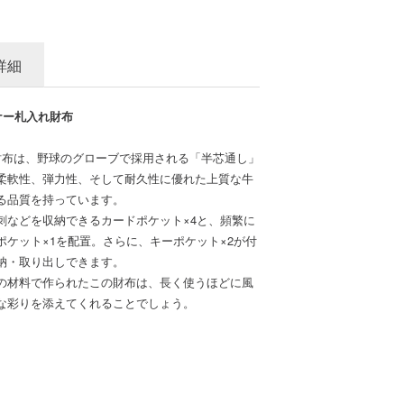
詳細
ナー札入れ財布
財布は、野球のグローブで採用される「半芯通し」
柔軟性、弾力性、そして耐久性に優れた上質な牛
る品質を持っています。
刺などを収納できるカードポケット×4と、頻繁に
ケット×1を配置。さらに、キーポケット×2が付
納・取り出しできます。
の材料で作られたこの財布は、長く使うほどに風
な彩りを添えてくれることでしょう。