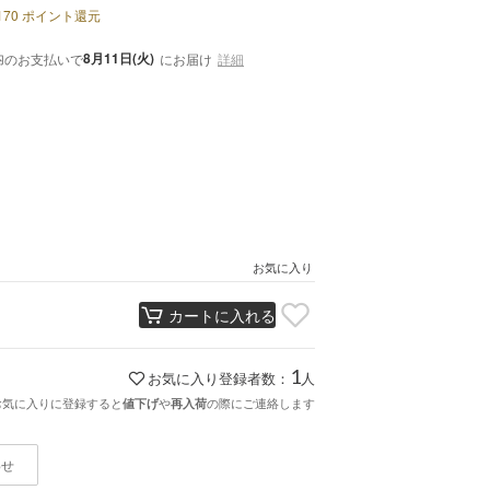
170
ポイント還元
内
8月11日(火)
のお支払いで
にお届け
詳細
お気に入り
カートに入れる
1
お気に入り登録者数：
人
お気に入りに登録すると
や
の際にご連絡します
値下げ
再入荷
わせ