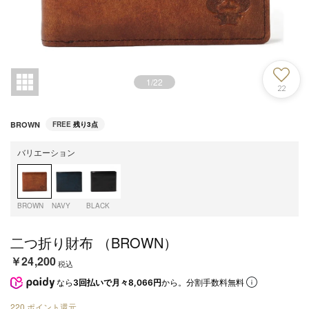
1
/
22
22
BROWN
FREE
残り3点
バリエーション
BROWN
NAVY
BLACK
二つ折り財布 （BROWN）
￥24,200
税込
なら
3回払いで月々8,066円
から。分割手数料無料
220
ポイント還元