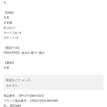
す。
【特徴】
牛革
日本製
札入れ×1
カード入れ×4
ポケット×2
【製品寸法】
FREE/FREE : 縦:8.5, 横:11, 幅:2
【素材】
牛革
性別タイプ
:
メンズ
カテゴリ
:
商品番号
： OR1371DM013312
ブランド商品番号
： ORS072209 BROWN
色
： BROWN