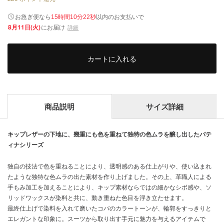
以内
お急ぎ便なら
のお支払いで
15時間10分21秒
8月11日(火)
にお届け
詳細
カートに入れる
商品説明
サイズ詳細
キップレザーの下地に、幾重にも色を重ねて独特の色ムラを醸し出したパテ
ィナシリーズ
独自の技法で色を重ねることにより、透明感のある仕上がりや、使い込まれ
たような独特な色ムラの出た素材を作り上げました。その上、革職人による
手もみ加工を加えることにより、キップ素材ならではの細かなシボ感や、ソ
リッドワックスが染料と共に、動き重ねた色目を浮き立たせます。
最終仕上げで染料を入れて磨いたコバのカラートーンが、輪郭をすっきりと
エレガントな印象に。スーツから取り出す手元に魅力を与えるアイテムで