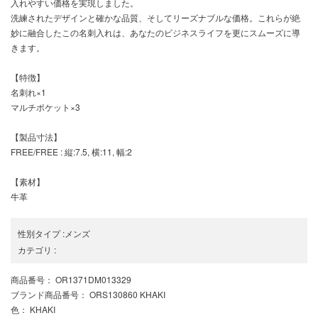
入れやすい価格を実現しました。
洗練されたデザインと確かな品質、そしてリーズナブルな価格。これらが絶
妙に融合したこの名刺入れは、あなたのビジネスライフを更にスムーズに導
きます。
【特徴】
名刺れ×1
マルチポケット×3
【製品寸法】
FREE/FREE : 縦:7.5, 横:11, 幅:2
【素材】
牛革
性別タイプ
:
メンズ
カテゴリ
:
商品番号
： OR1371DM013329
ブランド商品番号
： ORS130860 KHAKI
色
： KHAKI