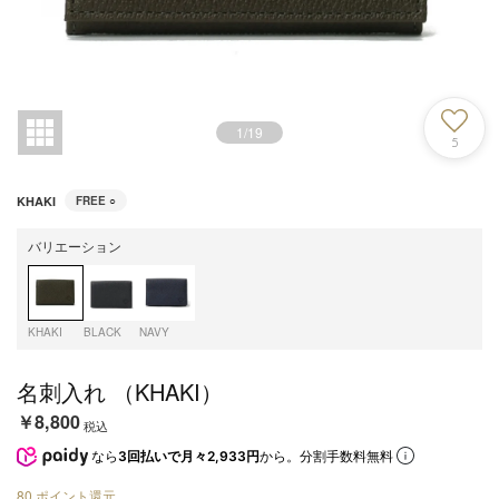
1
/
19
5
KHAKI
FREE
○
バリエーション
KHAKI
BLACK
NAVY
名刺入れ （KHAKI）
￥8,800
税込
なら
3回払いで月々2,933円
から。分割手数料無料
80
ポイント還元