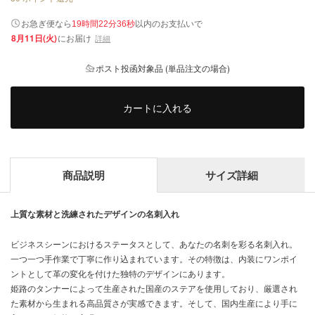
以内
お急ぎ便なら
のお支払いで
19時間22分36秒
8月11日(火)
にお届け
詳細
ポスト投函対象品 (単品注文の場合)
カートに入れる
商品説明
サイズ詳細
上質な素材と洗練されたデザインの名刺入れ
ビジネスシーンにおけるステータスとして、あなたの名刺を彩る名刺入れ。
一つ一つ手作業で丁寧に作り込まれています。その特徴は、内装にワンポイ
ントとして革の変化を付けた独特のデザインにあります。
姫路のタンナーによって生産された国産のステアを使用しており、厳選され
た素材から生まれる高品質さが実感できます。そして、国内生産により手に