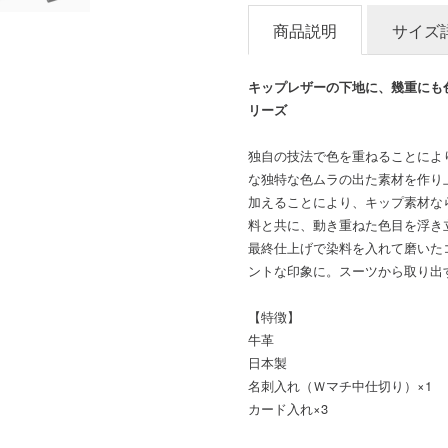
商品説明
サイズ
キップレザーの下地に、幾重にも
リーズ
独自の技法で色を重ねることによ
な独特な色ムラの出た素材を作り
加えることにより、キップ素材な
料と共に、動き重ねた色目を浮き
最終仕上げで染料を入れて磨いた
ントな印象に。スーツから取り出
【特徴】
牛革
日本製
名刺入れ（Ｗマチ中仕切り）×1
カード入れ×3