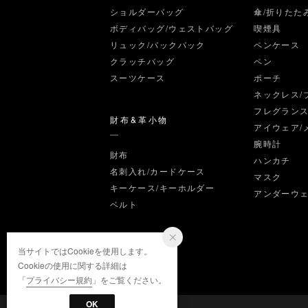
ショルダーバッグ
傘/折りたた
ボディバッグ/ウェストバッグ
喫煙具
リュック/バックパック
ペンケース
クラッチバッグ
ペン
スーツケース
ポーチ
ネックレス/
フレグラン
財布&革小物
アイウェア/
腕時計
財布
ハンカチ
名刺入れ/カードケース
マスク
キーケース/キーホルダー
アンダーウ
ベルト
当サイトではCookieを使用します。
Cookieの使用に関する詳細は
「
プライバシー規約
」をご覧ください。
OK