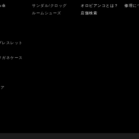
み傘
サンダル/クロッグ
オロビアンコとは？
修理に
ルームシューズ
店舗検索
ブレスレット
ス
メガネケース
ェア