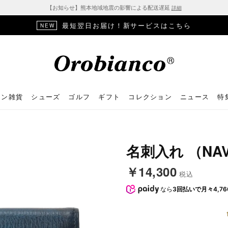
【お知らせ】熊本地域地震の影響による配送遅延
詳細
最短翌日お届け！新サービスはこちら
NEW
ョン雑貨
シューズ
ゴルフ
ギフト
コレクション
ニュース
特
名刺入れ （NA
￥14,300
税込
なら
3回払いで月々4,76