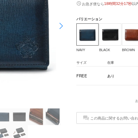
以
お急ぎ便なら
18時間32分17秒
バリエーション
NAVY
BLACK
BROWN
サイズ
在庫
FREE
あり
この商品に関するお問い合