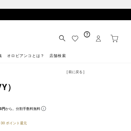
集
オロビアンコとは？
店舗検索
[ 前に戻る ]
VY）
6円
から。分割手数料無料
130
ポイント還元