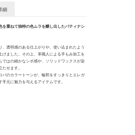
詳細
色を重ねて独特の色ムラを醸し出したパティナシ
り、透明感のある仕上がりや、使い込まれたよう
上げました。その上、革職人による手もみ加工を
らではの細かなシボ感や、ソリッドワックスが染
立たせます。
コバのカラートーンが、輪郭をすっきりとエレガ
す手元に魅力を与えるアイテムです。