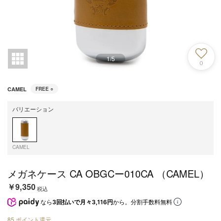
1
/
5
0
CAMEL
FREE
○
バリエーション
CAMEL
メガネケース CA OBGCー010CA （CAMEL）
￥9,350
税込
なら
3回払いで月々3,116円
から。分割手数料無料
85
ポイント還元