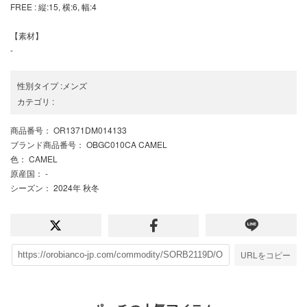
FREE : 縦:15, 横:6, 幅:4
【素材】
-
性別タイプ
:
メンズ
カテゴリ
:
商品番号
： OR1371DM014133
ブランド商品番号
： OBGC010CA CAMEL
色
： CAMEL
原産国
： -
シーズン
： 2024年 秋冬
URLをコピー