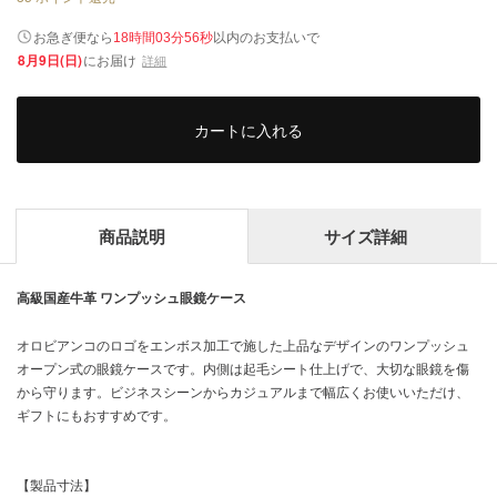
以内
お急ぎ便なら
のお支払いで
18時間03分56秒
8月9日(日)
にお届け
詳細
カートに入れる
商品説明
サイズ詳細
高級国産牛革 ワンプッシュ眼鏡ケース
オロビアンコのロゴをエンボス加工で施した上品なデザインのワンプッシュ
オープン式の眼鏡ケースです。内側は起毛シート仕上げで、大切な眼鏡を傷
から守ります。ビジネスシーンからカジュアルまで幅広くお使いいただけ、
ギフトにもおすすめです。
【製品寸法】