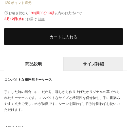
120
ポイント還元
以内
お急ぎ便なら
のお支払いで
19時間03分13秒
8月12日(水)
にお届け
詳細
カートに入れる
商品説明
サイズ詳細
コンパクトな楕円形キーケース
手にした時の風合いにこだわり、鞣しから作り上げたオリジナルの革で作ら
れたキーケースです。コンパクトなサイズと機能性を併せ持ち、手に馴染み
やすく丈夫で美しいのが特徴です。シーンを問わず、性別を問わずお使いい
ただけます。