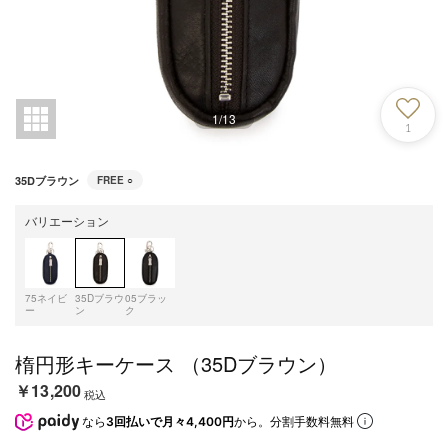
1
/
13
1
35Dブラウン
FREE
○
バリエーション
75ネイビ
35Dブラウ
05ブラッ
ー
ン
ク
楕円形キーケース （35Dブラウン）
￥13,200
税込
なら
3回払いで月々4,400円
から。分割手数料無料