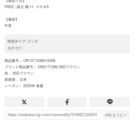
【製品寸法】
FREE : 縦:2, 横:11, マチ:4.5
【素材】
牛革
性別タイプ
:
メンズ
カテゴリ
:
商品番号
： OR1371DM014358
ブランド商品番号
： ORS171290 35Dブラウン
色
： 35Dブラウン
原産国
： 日本
シーズン
： 2025年 春夏
URLをコピー