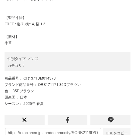
【製品寸法】
FREE : 縦:7, 横:14, 幅:1.5
【素材】
牛革
性別タイプ
:
メンズ
カテゴリ
:
商品番号
： OR1371DM014373
ブランド商品番号
： ORS171171 35Dブラウン
色
： 35Dブラウン
原産国
： 日本
シーズン
： 2025年 春夏
URLをコピー