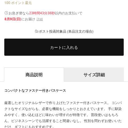
100
ポイント還元
以内
お急ぎ便なら
のお支払いで
23時間43分38秒
8月9日(日)
にお届け
詳細
ポスト投函対象品 (単品注文の場合)
カートに入れる
商品説明
サイズ詳細
コンパクトなファスナー付きパスケース
厳選したオリジナルレザーで作り上げたファスナー付きパスケース。 コンパ
クトなサイズながらも、必要な機能をしっかりとおさえています。 手に馴染
みやすく、使い込むほどに味わいが増すのが特徴です。 普段使いはもちろ
ん、ビジネスシーンでも活躍すること間違いなし。 性別を問わずお使いいた
だけ、ギフトにもおすすめです。