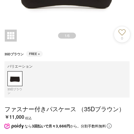
1
/
6
0
35Dブラウン
FREE
○
バリエーション
35Dブラウ
ン
ファスナー付きパスケース （35Dブラウン）
￥11,000
税込
なら
3回払いで月々3,666円
から。分割手数料無料