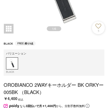
1
/
6
5
BLACK
FREE
残り3点
バリエーション
BLACK
OROBIANCO 2WAYキーホルダー BK ORKYー
005BK （BLACK）
￥4,400
税込
なら
3回払いで月々1,466円
から。分割手数料無料