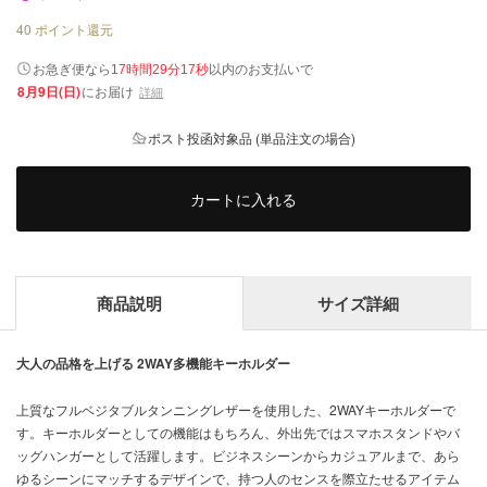
40
ポイント還元
以内
お急ぎ便なら
のお支払いで
17時間29分16秒
8月9日(日)
にお届け
詳細
ポスト投函対象品 (単品注文の場合)
カートに入れる
商品説明
サイズ詳細
大人の品格を上げる 2WAY多機能キーホルダー
上質なフルベジタブルタンニングレザーを使用した、2WAYキーホルダーで
す。キーホルダーとしての機能はもちろん、外出先ではスマホスタンドやバ
ッグハンガーとして活躍します。ビジネスシーンからカジュアルまで、あら
ゆるシーンにマッチするデザインで、持つ人のセンスを際立たせるアイテム