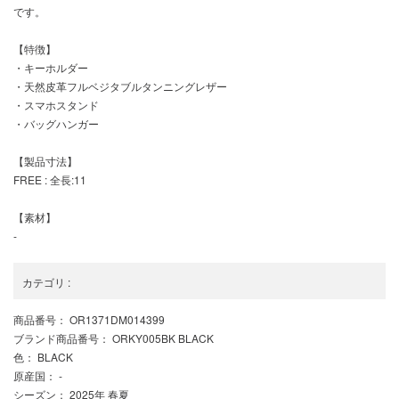
です。
【特徴】
・キーホルダー
・天然皮革フルベジタブルタンニングレザー
・スマホスタンド
・バッグハンガー
【製品寸法】
FREE : 全長:11
【素材】
-
カテゴリ
:
商品番号
： OR1371DM014399
ブランド商品番号
： ORKY005BK BLACK
色
： BLACK
原産国
： -
シーズン
： 2025年 春夏