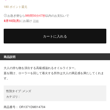
180
ポイント還元
以内
お急ぎ便なら
のお支払いで
9時間56分47秒
8月10日(月)
にお届け
詳細
カートに入れる
商品説明
大人の持ち物を演出する高級感溢れるオイルライター。
蓋を開け、ローラーを回して着火する所作は大人の満足感を満たしてくれま
す。
性別タイプ
:
メンズ
カテゴリ
:
商品番号
： OR1371DM014704