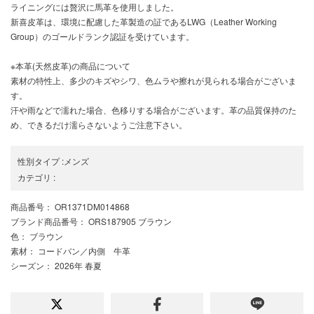
ライニングには贅沢に馬革を使用しました。
新喜皮革は、環境に配慮した革製造の証であるLWG（Leather Working
Group）のゴールドランク認証を受けています。
※本革(天然皮革)の商品について
素材の特性上、多少のキズやシワ、色ムラや擦れが見られる場合がございま
す。
汗や雨などで濡れた場合、色移りする場合がございます。革の品質保持のた
め、できるだけ濡らさないようご注意下さい。
性別タイプ
:
メンズ
カテゴリ
:
商品番号
： OR1371DM014868
ブランド商品番号
： ORS187905 ブラウン
色
： ブラウン
素材
： コードバン／内側 牛革
シーズン
： 2026年 春夏