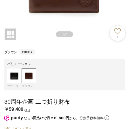
1
/
7
1
ブラウン
FREE
○
バリエーション
ブラック
ブラウン
30周年企画 二つ折り財布
￥59,400
税込
なら
3回払いで月々19,800円
から。分割手数料無料
540
ポイント還元