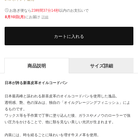
以内
お急ぎ便なら
のお支払いで
23時間37分14秒
8月10日(月)
にお届け
詳細
カートに入れる
商品説明
サイズ詳細
日本が誇る新喜皮革オイルコードバン
日本最高峰と謳われる新喜皮革のオイルコードバンを使用した逸品。
透明感、艶、色の深みは、独自の「オイルグレージングフィニッシュ」によ
るものです。
ワックス等を手作業で丁寧に塗り込んだ後、ガラスやメノウのローラーで強
い圧力をかけることで、他に類を見ない美しい光沢が生まれます。
内装には、時を経るごとに味わいを増す牛ヌメ革を使用。