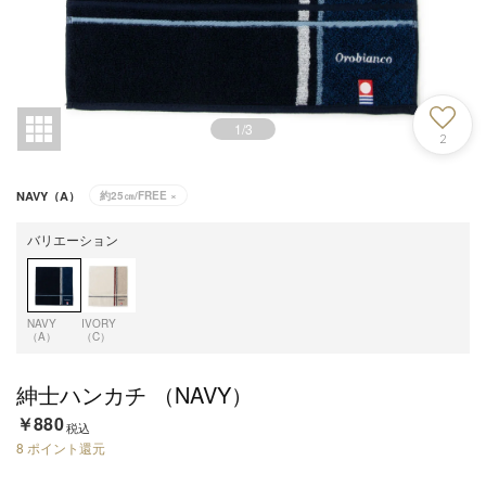
1
/
3
2
NAVY（A）
約25㎝/FREE
×
バリエーション
NAVY
IVORY
（A）
（C）
紳士ハンカチ （NAVY）
￥880
税込
8
ポイント還元