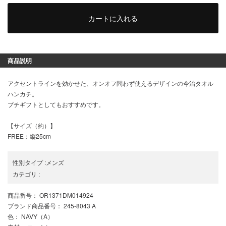
カートに入れる
商品説明
アクセントラインを効かせた、オンオフ問わず使えるデザインの今治タオル
ハンカチ。
プチギフトとしてもおすすめです。
【サイズ（約）】
FREE：縦25cm
性別タイプ
:
メンズ
カテゴリ
:
商品番号
： OR1371DM014924
ブランド商品番号
： 245-8043 A
色
： NAVY（A）