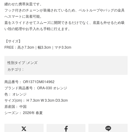
纏わせた携帯灰皿です。
フック付きのチェーンが装備されているため、ベルトループやバッグの金具
へスマートに装着可能。
蓋をスライドさせてスムーズに開閉できるだけでなく、底蓋も外せるため吸
い殻の処理やお手入れも手軽に行えます。
【サイズ】
FREE：高さ7.3cm｜幅3.3cm｜マチ3.3cm
性別タイプ
:
メンズ
カテゴリ
:
商品番号
： OR1371DM014962
ブランド商品番号
： ORA-030 オレンジ
色
： オレンジ
サイズ(cm)
： H 7.3cm W 3.3cm D3.3cm
原産国
： 中国
シーズン
： 2026年 春夏