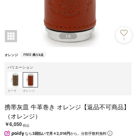
1
/
5
1
オレンジ
FREE
残り3点
バリエーション
カーキ
オレンジ
携帯灰皿 牛革巻き オレンジ【返品不可商品】
（オレンジ）
￥6,050
税込
なら
3回払いで月々2,016円
から。分割手数料無料