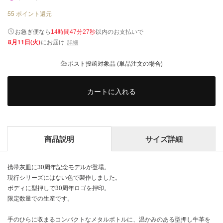
55
ポイント還元
以内
お急ぎ便なら
のお支払いで
14時間47分27秒
8月11日(火)
にお届け
詳細
ポスト投函対象品 (単品注文の場合)
カートに入れる
商品説明
サイズ詳細
携帯灰皿に30周年記念モデルが登場。
現行シリーズにはない色で製作しました。
ボディに型押しで30周年ロゴを押印。
限定数量での生産です。
手のひらに収まるコンパクトなメタルボトルに、温かみのある型押し牛革を