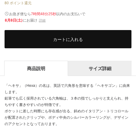
80
ポイント還元
以内
お急ぎ便なら
のお支払いで
7時間48分24秒
8月8日(土)
にお届け
詳細
カートに入れる
商品説明
サイズ詳細
「ヘキサ」（Hexa）の名は、英語で六角形を意味する「ヘキサゴン」に由来
します。
鉛筆でも広く採用されている六角軸は、３本の指でしっかりと支えられ、持
ちやすく書きやすいのが特徴です。
ポケットに差した時際にも存在感が出る、斜めのイタリアン・トリコロール
が配置されたクリップや、ボディ中央のシルバーカラーリングが、デザイン
のアクセントとなっております。