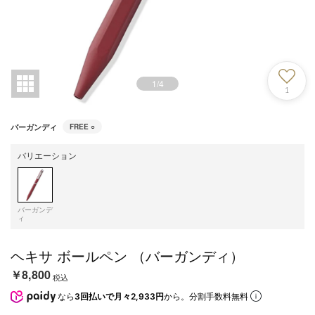
1
/
4
1
バーガンディ
FREE
○
バリエーション
バーガンデ
ィ
ヘキサ ボールペン （バーガンディ）
￥8,800
税込
なら
3回払いで月々2,933円
から。分割手数料無料