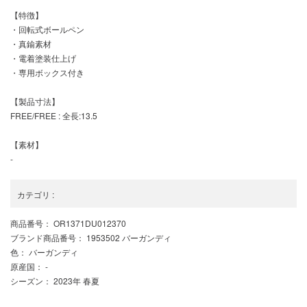
【特徴】
・回転式ボールペン
・真鍮素材
・電着塗装仕上げ
・専用ボックス付き
【製品寸法】
FREE/FREE : 全長:13.5
【素材】
-
カテゴリ
:
商品番号
： OR1371DU012370
ブランド商品番号
： 1953502 バーガンディ
色
： バーガンディ
原産国
： -
シーズン
： 2023年 春夏