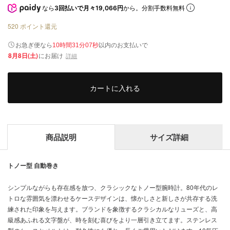
なら
3回払いで月々19,066円
から。分割手数料無料
520
ポイント還元
以内
お急ぎ便なら
のお支払いで
10時間31分07秒
8月8日(土)
にお届け
詳細
カートに入れる
商品説明
サイズ詳細
トノー型 自動巻き
シンプルながらも存在感を放つ、クラシックなトノー型腕時計。80年代のレ
トロな雰囲気を漂わせるケースデザインは、懐かしさと新しさが共存する洗
練された印象を与えます。ブランドを象徴するクラシカルなリューズと、高
級感あふれる文字盤が、時を刻む喜びをより一層引き立てます。ステンレス