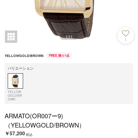
1
/
11
1
YELLOWGOLD/BROWN
FREE
残り1点
バリエーション
YELLOW
GOLD/BR
OWN
ARMATO(OR007ー9)
（YELLOWGOLD/BROWN）
￥57,200
税込