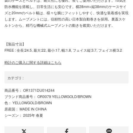
製のケースとベルトは、耐久性にも優れ、長くご愛用いただけます。10気圧
防水機能を搭載し、日常生活にも安心です。横28mm×縦38mmのケースサイ
ズと20mmのベルト幅は、様々な腕にフィットしやすく、快適な装着感を実現
します。ムーブメントには、信頼性の高い日本製自動巻きを採用。裏蓋スケ
ルトンから、精巧な機械式ムーブメントの動きを鑑賞いただけます。
【製品寸法】
FREE : 全長:24.5, 最大:22, 最小:17, 幅:1.8, フェイス縦:3.7, フェイス横:3.2
時計のご購入に関する詳細はこちら
カテゴリ
:
商品番号
： OR1371DU014244
ブランド商品番号
： OR0079 YELLOWGOLD/BROWN
色
： YELLOWGOLD/BROWN
原産国
： MADE IN CHINA
シーズン
： 2025年 春夏