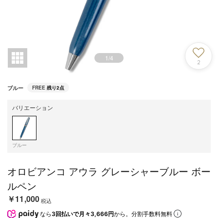
1
/
4
2
ブルー
FREE
残り2点
バリエーション
ブルー
オロビアンコ アウラ グレーシャーブルー ボー
ルペン
￥11,000
税込
なら
3回払いで月々3,666円
から。分割手数料無料