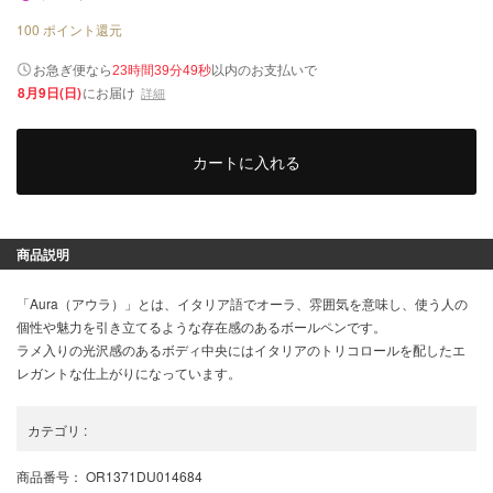
100
ポイント還元
以内
お急ぎ便なら
のお支払いで
23時間39分49秒
8月9日(日)
にお届け
詳細
カートに入れる
商品説明
「Aura（アウラ）」とは、イタリア語でオーラ、雰囲気を意味し、使う人の
個性や魅力を引き立てるような存在感のあるボールペンです。
ラメ入りの光沢感のあるボディ中央にはイタリアのトリコロールを配したエ
レガントな仕上がりになっています。
カテゴリ
:
商品番号
： OR1371DU014684