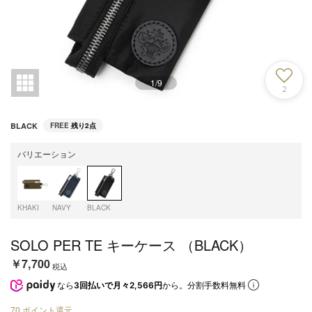
1
/
9
2
BLACK
FREE
残り2点
バリエーション
KHAKI
NAVY
BLACK
SOLO PER TE キーケース （BLACK）
￥7,700
税込
なら
3回払いで月々2,566円
から。分割手数料無料
70
ポイント還元