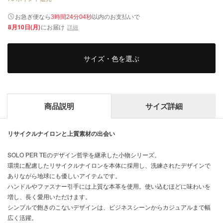
以内
お急ぎ便なら
のお支払いで
3時間24分03秒
8月10日(月)
にお届け
詳細
サイズ・色を選ぶ
商品説明
サイズ詳細
リサイクルナイロンと上質素材の出会い
SOLO PER TEのデザイン哲学を継承した小物シリーズ。
環境に配慮したリサイクルナイロンを本体に採用し、洗練されたデザインで
ありながら地球にも優しいアイテムです。
ハンドルやファスナー引手には上質な本革を使用。使い込むほどに味わいを
増し、長く愛用いただけます。
シンプルで飽きのこないデザインは、ビジネスシーンからカジュアルまで幅
広く活躍。