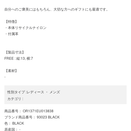
自分へのご褒美にはもちろん、大切な方へのギフトにも最適です。
【特徴】
・本体リサイクルナイロン
・付属革
【製品寸法】
FREE : 縦:13, 横:7
【素材】
-
性別タイプ
:
レディース
・
メンズ
カテゴリ
:
商品番号
： OR1371EU013838
ブランド商品番号
： 93023 BLACK
色
： BLACK
原産国
： -