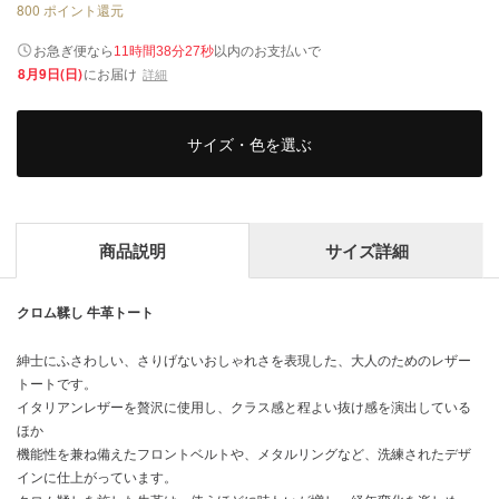
800
ポイント還元
以内
お急ぎ便なら
のお支払いで
11時間38分26秒
8月9日(日)
にお届け
詳細
サイズ・色を選ぶ
商品説明
サイズ詳細
クロム鞣し 牛革トート
紳士にふさわしい、さりげないおしゃれさを表現した、大人のためのレザー
トートです。
イタリアンレザーを贅沢に使用し、クラス感と程よい抜け感を演出している
ほか
機能性を兼ね備えたフロントベルトや、メタルリングなど、洗練されたデザ
インに仕上がっています。