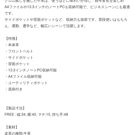
クロム鞣しを施した牛革は、使うほどに味わいが増し、経年変化を楽しめ
A4ファイルや13.3インチのノートPCも収納可能で、ビジネスシーンにも最適
です。
サイドポケットや背面ポケットなど、収納力も抜群です。普段使いはもちろ
ん、通勤、通学など、幅広いシーンで活躍します。
【特徴】
・本体革
・フロントベルト
・サイドポケット
・背面ポケット
・13.3インチノートPC収納可能
・A4ファイル収納可能
・ユーティリティポケット
・底病付き
【製品寸法】
FREE : 縦:34, 横:40, マチ:15, 持ち手:48
【素材】
皮革の種類:牛革