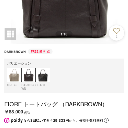
1
/
18
1
DARKBROWN
FREE
残り1点
バリエーション
GREIGE
DARKBRO
BLACK
WN
FIORE トートバッグ （DARKBROWN）
￥88,000
税込
なら
3回払いで月々29,333円
から。分割手数料無料