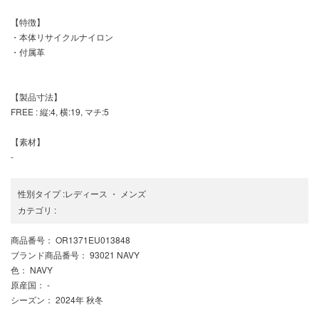
【特徴】
・本体リサイクルナイロン
・付属革
【製品寸法】
FREE : 縦:4, 横:19, マチ:5
【素材】
-
性別タイプ
:
レディース
・
メンズ
カテゴリ
:
商品番号
： OR1371EU013848
ブランド商品番号
： 93021 NAVY
色
： NAVY
原産国
： -
シーズン
： 2024年 秋冬