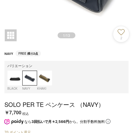
1
/
13
2
NAVY
FREE
残り2点
バリエーション
BLACK
NAVY
KHAKI
SOLO PER TE ペンケース （NAVY）
￥7,700
税込
なら
3回払いで月々2,566円
から。分割手数料無料
70
ポイント還元