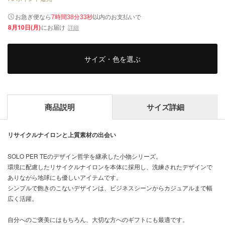
以内
お急ぎ便なら
のお支払いで
7時間38分32秒
8月10日(月)
にお届け
詳細
サイズ・色を選ぶ
商品説明
サイズ詳細
リサイクルナイロンと上質素材の出会い
SOLO PER TEのデザイン哲学を継承した小物シリーズ。
環境に配慮したリサイクルナイロンを本体に採用し、洗練されたデザインで
ありながら地球にも優しいアイテムです。
シンプルで飽きのこないデザインは、ビジネスシーンからカジュアルまで幅
広く活躍。
自分へのご褒美にはもちろん、大切な方へのギフトにも最適です。