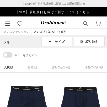
【お知らせ】熊本地域地震の影響による配送遅延
詳細
最短翌日お届け！新サービスはこちら
NEW
メンズファッション
メンズ アパレル・ウェア
6
絞り込む
サイズ
件
カラーをまとめる
人気順
新着順
価格の安い順
価格の高い順