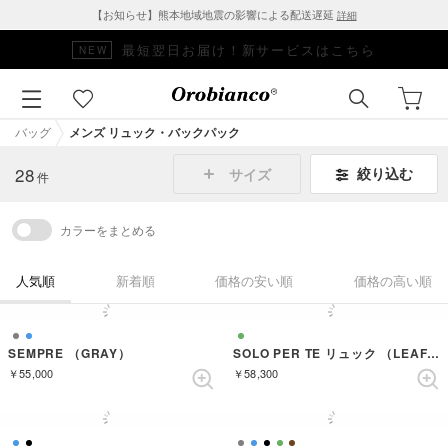
【お知らせ】熊本地域地震の影響による配送遅延
詳細
□■SALE対象アイテムはこちら■□
バッグ
メンズ リュック・バックパック
28
絞り込む
サイズ
件
カラーをまとめる
人気順
新着順
価格の安い順
価格の高い順
SEMPRE （GRAY）
SOLO PER TE リュック （LEAF GREEN）
￥55,000
￥58,300