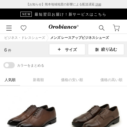
【お知らせ】熊本地域地震の影響による配送遅延
詳細
最短翌日お届け！新サービスはこちら
NEW
ビジネス・ドレスシューズ
メンズ レースアップビジネスシューズ
6
絞り込む
サイズ
件
カラーをまとめる
人気順
新着順
価格の安い順
価格の高い順