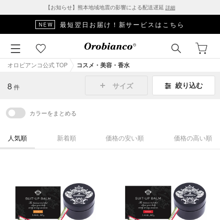
【お知らせ】熊本地域地震の影響による配送遅延
詳細
最短翌日お届け！新サービスはこちら
NEW
オロビアンコ公式 TOP
コスメ・美容・香水
8
絞り込む
サイズ
件
カラーをまとめる
人気順
新着順
価格の安い順
価格の高い順