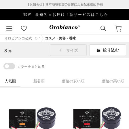
【お知らせ】熊本地域地震の影響による配送遅延
詳細
最短翌日お届け！新サービスはこちら
NEW
オロビアンコ公式 TOP
コスメ・美容・香水
8
絞り込む
サイズ
件
カラーをまとめる
人気順
新着順
価格の安い順
価格の高い順